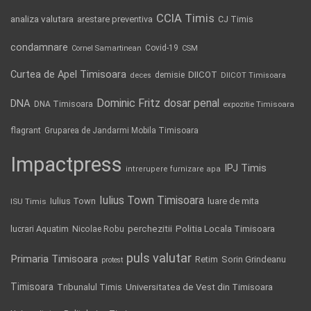
CCIA Timis
analiza valutara
arestare preventiva
CJ Timis
condamnare
Covid-19
Cornel Samartinean
CSM
Curtea de Apel Timisoara
DIICOT
demisie
deces
DIICOT Timisoara
Dominic Fritz
DNA
dosar penal
DNA Timisoara
expozitie Timisoara
flagrant
Gruparea de Jandarmi Mobila Timisoara
Impactpress
IPJ Timis
intrerupere furnizare apa
Iulius Town Timisoara
Iulius Town
luare de mita
ISU Timis
Politia Locala Timisoara
lucrari Aquatim
perchezitii
Nicolae Robu
puls valutar
Primaria Timisoara
Retim
Sorin Grindeanu
protest
Timisoara
Tribunalul Timis
Universitatea de Vest din Timisoara