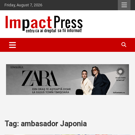
Skip
Friday, August 7, 2026
to
content
Pentru ca ai dreptul sa fii informat!
IMPACTPRESS
Tag:
ambasador Japonia