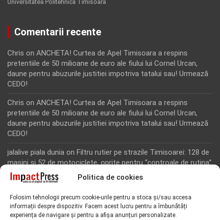
Universitatea Politehnica Timisoara
Comentarii recente
Chris
on
ANCHETA! Curtea de Apel Timisoara a respins
pretentiile de 50 milioane de euro ale fiului lui Cornel Urcan,
daune pentru abuzurile justitiei impotriva tatalui sau! Urmează
CEDO!
Chris
on
ANCHETA! Curtea de Apel Timisoara a respins
pretentiile de 50 milioane de euro ale fiului lui Cornel Urcan,
daune pentru abuzurile justitiei impotriva tatalui sau! Urmează
CEDO!
jalalive piala dunia
on
Filtru rutier pe strazile Timisoarei: 128 de
masini si 52 de motociclete, oprite pentru “controale de rutina”
Politica de cookies
Rodion Camatoritul
on
Inca un martor din dosarul fraudei cu
fonduri europene de la Tomnatic, retinut pentru 24 de ore!
Folosim tehnologii precum cookie-urile pentru a stoca și/sau accesa
“Toti martorii hartuiti au facut plangere penala pentru
informații despre dispozitiv. Facem acest lucru pentru a îmbunătăți
represiune nedreapta si cercetare abuziva”, anunta avocatul
experiența de navigare și pentru a afișa anunțuri personalizate.