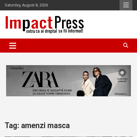
Skip
Saturday, August 8, 2026
to
content
Pentru ca ai dreptul sa fii informat!
IMPACTPRESS
Tag:
amenzi masca