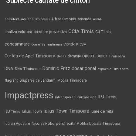
Subiecte căutate de cititori
Alfred Simonis
amenda
ANAF
accident
Adriana Stoicescu
CCIA Timis
analiza valutara
arestare preventiva
CJ Timis
condamnare
Covid-19
Cornel Samartinean
CSM
Curtea de Apel Timisoara
DIICOT
demisie
deces
DIICOT Timisoara
Dominic Fritz
DNA
dosar penal
DNA Timisoara
expozitie Timisoara
flagrant
Gruparea de Jandarmi Mobila Timisoara
Impactpress
IPJ Timis
intrerupere furnizare apa
Iulius Town Timisoara
Iulius Town
luare de mita
ISU Timis
Politia Locala Timisoara
lucrari Aquatim
perchezitii
Nicolae Robu