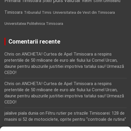
puls valutar
Primaria Timisoara
Retim
Sorin Grindeanu
protest
Timisoara
Tribunalul Timis
Universitatea de Vest din Timisoara
Universitatea Politehnica Timisoara
Comentarii recente
Chris
on
ANCHETA! Curtea de Apel Timisoara a respins
pretentiile de 50 milioane de euro ale fiului lui Cornel Urcan,
daune pentru abuzurile justitiei impotriva tatalui sau! Urmează
CEDO!
Chris
on
ANCHETA! Curtea de Apel Timisoara a respins
pretentiile de 50 milioane de euro ale fiului lui Cornel Urcan,
daune pentru abuzurile justitiei impotriva tatalui sau! Urmează
CEDO!
jalalive piala dunia
on
Filtru rutier pe strazile Timisoarei: 128 de
masini si 52 de motociclete, oprite pentru “controale de rutina”
Rodion Camatoritul
on
Inca un martor din dosarul fraudei cu