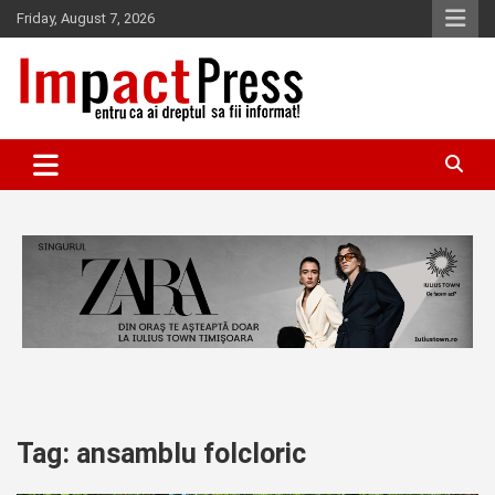
Skip
Friday, August 7, 2026
to
content
Pentru ca ai dreptul sa fii informat!
IMPACTPRESS
Tag:
ansamblu folcloric