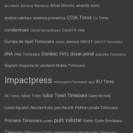
Alfred Simonis
amenda
ANAF
accident
Adriana Stoicescu
CCIA Timis
analiza valutara
arestare preventiva
CJ Timis
condamnare
Covid-19
Cornel Samartinean
CSM
Curtea de Apel Timisoara
DIICOT
demisie
deces
DIICOT Timisoara
Dominic Fritz
DNA
dosar penal
DNA Timisoara
expozitie Timisoara
flagrant
Gruparea de Jandarmi Mobila Timisoara
Impactpress
IPJ Timis
intrerupere furnizare apa
Iulius Town Timisoara
Iulius Town
luare de mita
ISU Timis
Politia Locala Timisoara
lucrari Aquatim
perchezitii
Nicolae Robu
puls valutar
Primaria Timisoara
Retim
Sorin Grindeanu
protest
Timisoara
Tribunalul Timis
Universitatea de Vest din Timisoara