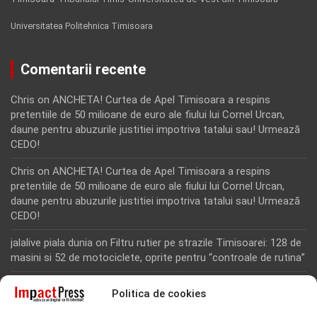
Universitatea Politehnica Timisoara
Comentarii recente
Chris
on
ANCHETA! Curtea de Apel Timisoara a respins
pretentiile de 50 milioane de euro ale fiului lui Cornel Urcan,
daune pentru abuzurile justitiei impotriva tatalui sau! Urmează
CEDO!
Chris
on
ANCHETA! Curtea de Apel Timisoara a respins
pretentiile de 50 milioane de euro ale fiului lui Cornel Urcan,
daune pentru abuzurile justitiei impotriva tatalui sau! Urmează
CEDO!
jalalive piala dunia
on
Filtru rutier pe strazile Timisoarei: 128 de
masini si 52 de motociclete, oprite pentru “controale de rutina”
Rodion Camatoritul
on
Inca un martor din dosarul fraudei cu
Politica de cookies
fonduri europene de la Tomnatic, retinut pentru 24 de ore!
“Toti martorii hartuiti au facut plangere penala pentru