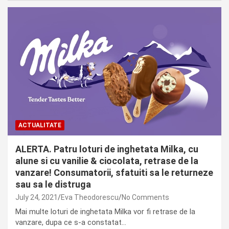
ACTUALITATE
ALERTA. Patru loturi de inghetata Milka, cu
alune si cu vanilie & ciocolata, retrase de la
vanzare! Consumatorii, sfatuiti sa le returneze
sau sa le distruga
July 24, 2021
Eva Theodorescu
No Comments
Mai multe loturi de inghetata Milka vor fi retrase de la
vanzare, dupa ce s-a constatat…