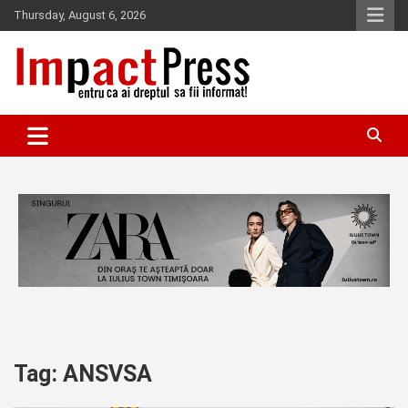
Skip
Thursday, August 6, 2026
to
content
Pentru ca ai dreptul sa fii informat!
IMPACTPRESS
Tag:
ANSVSA