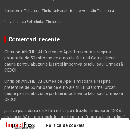
Timisoara
Tribunalul Timis
Universitatea de Vest din Timisoara
Universitatea Politehnica Timisoara
Comentarii recente
Chris
on
ANCHETA! Curtea de Apel Timisoara a respins
pretentiile de 50 milioane de euro ale fiului lui Cornel Urcan,
daune pentru abuzurile justitiei impotriva tatalui sau! Urmează
CEDO!
Chris
on
ANCHETA! Curtea de Apel Timisoara a respins
pretentiile de 50 milioane de euro ale fiului lui Cornel Urcan,
daune pentru abuzurile justitiei impotriva tatalui sau! Urmează
CEDO!
jalalive piala dunia
on
Filtru rutier pe strazile Timisoarei: 128 de
masini si 52 de motociclete, oprite pentru “controale de rutina”
Politica de cookies
Rodion Camatoritul
on
Inca un martor din dosarul fraudei cu