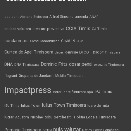
Alfred Simonis
amenda
ANAF
accident
Adriana Stoicescu
CCIA Timis
analiza valutara
arestare preventiva
CJ Timis
condamnare
Covid-19
Cornel Samartinean
CSM
Curtea de Apel Timisoara
DIICOT
demisie
deces
DIICOT Timisoara
Dominic Fritz
DNA
dosar penal
DNA Timisoara
expozitie Timisoara
flagrant
Gruparea de Jandarmi Mobila Timisoara
Impactpress
IPJ Timis
intrerupere furnizare apa
Iulius Town Timisoara
Iulius Town
luare de mita
ISU Timis
Politia Locala Timisoara
lucrari Aquatim
perchezitii
Nicolae Robu
puls valutar
Primaria Timisoara
Retim
Sorin Grindeanu
protest