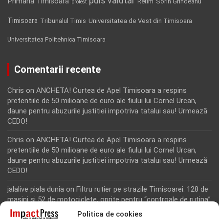
puls valutar
Primaria Timisoara
Retim
Sorin Grindeanu
protest
Timisoara
Tribunalul Timis
Universitatea de Vest din Timisoara
Universitatea Politehnica Timisoara
Comentarii recente
Chris
on
ANCHETA! Curtea de Apel Timisoara a respins
pretentiile de 50 milioane de euro ale fiului lui Cornel Urcan,
daune pentru abuzurile justitiei impotriva tatalui sau! Urmează
CEDO!
Chris
on
ANCHETA! Curtea de Apel Timisoara a respins
pretentiile de 50 milioane de euro ale fiului lui Cornel Urcan,
daune pentru abuzurile justitiei impotriva tatalui sau! Urmează
CEDO!
jalalive piala dunia
on
Filtru rutier pe strazile Timisoarei: 128 de
masini si 52 de motociclete, oprite pentru “controale de rutina”
Politica de cookies
Rodion Camatoritul
on
Inca un martor din dosarul fraudei cu