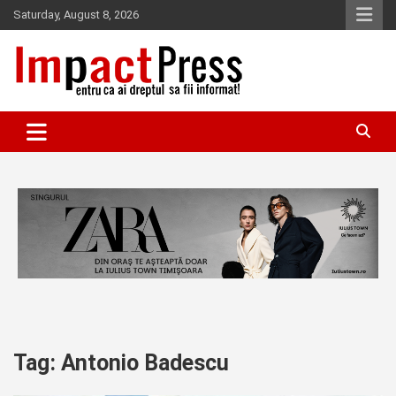
Skip
Saturday, August 8, 2026
to
content
Pentru ca ai dreptul sa fii informat!
IMPACTPRESS
Tag:
Antonio Badescu