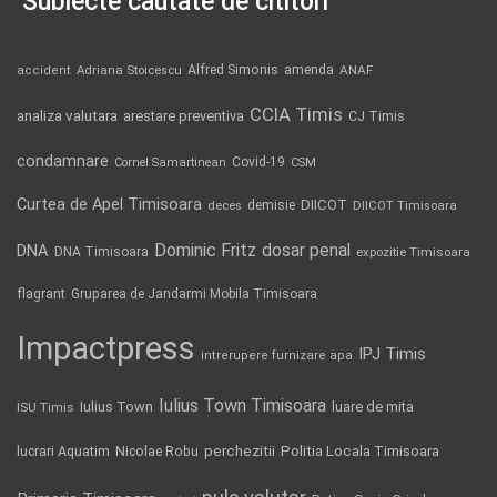
Subiecte căutate de cititori
Alfred Simonis
amenda
ANAF
accident
Adriana Stoicescu
CCIA Timis
analiza valutara
arestare preventiva
CJ Timis
condamnare
Covid-19
Cornel Samartinean
CSM
Curtea de Apel Timisoara
DIICOT
demisie
deces
DIICOT Timisoara
Dominic Fritz
DNA
dosar penal
DNA Timisoara
expozitie Timisoara
flagrant
Gruparea de Jandarmi Mobila Timisoara
Impactpress
IPJ Timis
intrerupere furnizare apa
Iulius Town Timisoara
Iulius Town
luare de mita
ISU Timis
Politia Locala Timisoara
lucrari Aquatim
perchezitii
Nicolae Robu