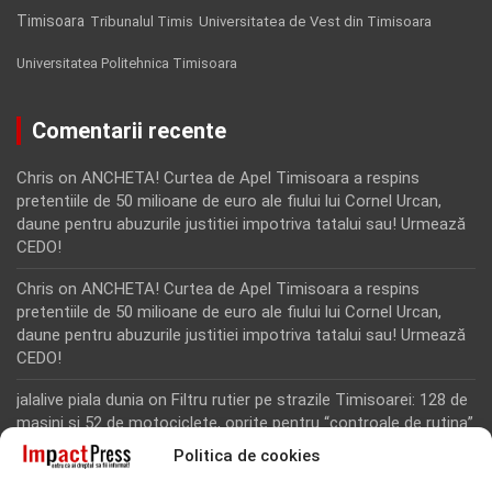
Timisoara
Tribunalul Timis
Universitatea de Vest din Timisoara
Universitatea Politehnica Timisoara
Comentarii recente
Chris
on
ANCHETA! Curtea de Apel Timisoara a respins
pretentiile de 50 milioane de euro ale fiului lui Cornel Urcan,
daune pentru abuzurile justitiei impotriva tatalui sau! Urmează
CEDO!
Chris
on
ANCHETA! Curtea de Apel Timisoara a respins
pretentiile de 50 milioane de euro ale fiului lui Cornel Urcan,
daune pentru abuzurile justitiei impotriva tatalui sau! Urmează
CEDO!
jalalive piala dunia
on
Filtru rutier pe strazile Timisoarei: 128 de
masini si 52 de motociclete, oprite pentru “controale de rutina”
Politica de cookies
Rodion Camatoritul
on
Inca un martor din dosarul fraudei cu
fonduri europene de la Tomnatic, retinut pentru 24 de ore!