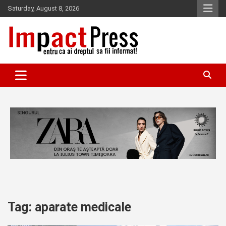
Skip
Saturday, August 8, 2026
to
content
Pentru ca ai dreptul sa fii informat!
IMPACTPRESS
Tag:
aparate medicale