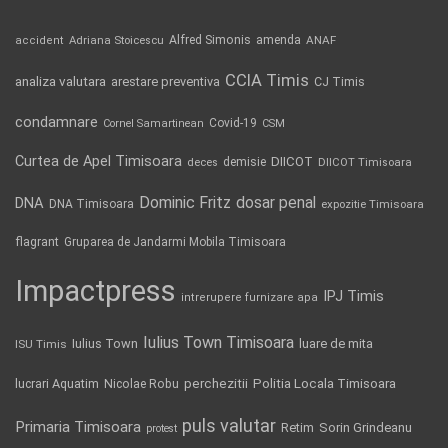
Alfred Simonis
amenda
ANAF
accident
Adriana Stoicescu
CCIA Timis
analiza valutara
arestare preventiva
CJ Timis
condamnare
Covid-19
Cornel Samartinean
CSM
Curtea de Apel Timisoara
DIICOT
demisie
deces
DIICOT Timisoara
Dominic Fritz
DNA
dosar penal
DNA Timisoara
expozitie Timisoara
flagrant
Gruparea de Jandarmi Mobila Timisoara
Impactpress
IPJ Timis
intrerupere furnizare apa
Iulius Town Timisoara
Iulius Town
luare de mita
ISU Timis
Politia Locala Timisoara
lucrari Aquatim
perchezitii
Nicolae Robu
puls valutar
Primaria Timisoara
Retim
Sorin Grindeanu
protest