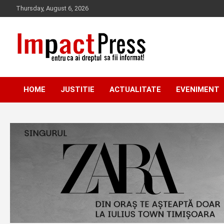
Skip
Thursday, August 6, 2026
to
content
Pentru ca ai dreptul sa fii informat!
IMPACTPRESS
HOME
JUSTITIE
ACTUALITATE
EVENIMENT