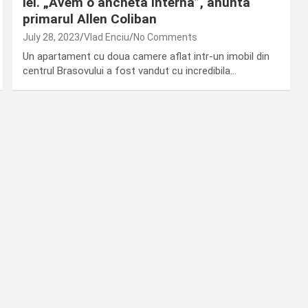
lei. „Avem o ancheta interna”, anunta
primarul Allen Coliban
July 28, 2023
Vlad Enciu
No Comments
Un apartament cu doua camere aflat intr-un imobil din
centrul Brasovului a fost vandut cu incredibila…