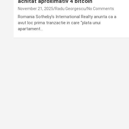
achitat aproximativ 4 bitcoin
November 21, 2025
Radu Georgescu
No Comments
Romania Sotheby’s International Realty anunta ca a
avut loc prima tranzactie in care “plata unui
apartament…