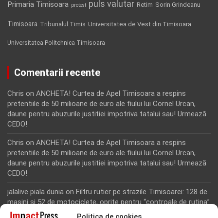
puls valutar
Primaria Timisoara
Retim
Sorin Grindeanu
protest
Timisoara
Tribunalul Timis
Universitatea de Vest din Timisoara
Universitatea Politehnica Timisoara
Comentarii recente
Chris
on
ANCHETA! Curtea de Apel Timisoara a respins
pretentiile de 50 milioane de euro ale fiului lui Cornel Urcan,
daune pentru abuzurile justitiei impotriva tatalui sau! Urmează
CEDO!
Chris
on
ANCHETA! Curtea de Apel Timisoara a respins
pretentiile de 50 milioane de euro ale fiului lui Cornel Urcan,
daune pentru abuzurile justitiei impotriva tatalui sau! Urmează
CEDO!
jalalive piala dunia
on
Filtru rutier pe strazile Timisoarei: 128 de
masini si 52 de motociclete, oprite pentru “controale de rutina”
Politica de cookies