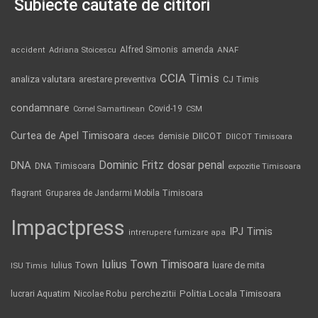
Subiecte căutate de cititori
Alfred Simonis
amenda
ANAF
accident
Adriana Stoicescu
CCIA Timis
analiza valutara
arestare preventiva
CJ Timis
condamnare
Covid-19
Cornel Samartinean
CSM
Curtea de Apel Timisoara
DIICOT
demisie
deces
DIICOT Timisoara
Dominic Fritz
DNA
dosar penal
DNA Timisoara
expozitie Timisoara
flagrant
Gruparea de Jandarmi Mobila Timisoara
Impactpress
IPJ Timis
intrerupere furnizare apa
Iulius Town Timisoara
Iulius Town
luare de mita
ISU Timis
Politia Locala Timisoara
lucrari Aquatim
perchezitii
Nicolae Robu