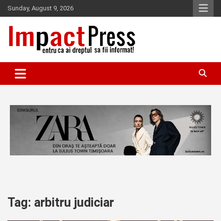
Skip
Sunday, August 9, 2026
to
content
Pentru ca ai dreptul sa fii informat!
IMPACTPRESS
Tag:
arbitru judiciar