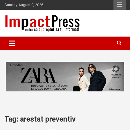
Skip
Sunday, August 9, 2026
to
content
Pentru ca ai dreptul sa fii informat!
IMPACTPRESS
Tag:
arestat preventiv