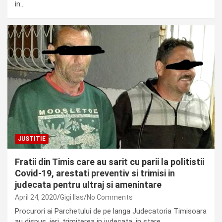
in…
JUSTITIE
Fratii din Timis care au sarit cu parii la politistii
Covid-19, arestati preventiv si trimisi in
judecata pentru ultraj si amenintare
April 24, 2020
Gigi Ilas
No Comments
Procurori ai Parchetului de pe langa Judecatoria Timisoara
au dispus, ieri, trimiterea in judecata, in stare…