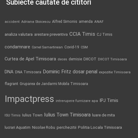
Subiecte căutate de cititori
Alfred Simonis
amenda
ANAF
accident
Adriana Stoicescu
CCIA Timis
analiza valutara
arestare preventiva
CJ Timis
condamnare
Covid-19
Cornel Samartinean
CSM
Curtea de Apel Timisoara
DIICOT
demisie
deces
DIICOT Timisoara
Dominic Fritz
DNA
dosar penal
DNA Timisoara
expozitie Timisoara
flagrant
Gruparea de Jandarmi Mobila Timisoara
Impactpress
IPJ Timis
intrerupere furnizare apa
Iulius Town Timisoara
Iulius Town
luare de mita
ISU Timis
Politia Locala Timisoara
lucrari Aquatim
perchezitii
Nicolae Robu