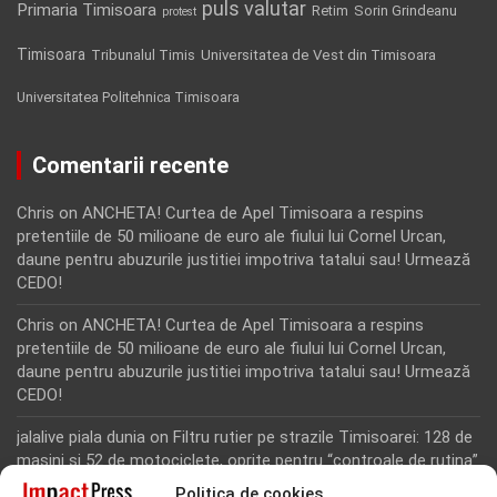
puls valutar
Primaria Timisoara
Retim
Sorin Grindeanu
protest
Timisoara
Tribunalul Timis
Universitatea de Vest din Timisoara
Universitatea Politehnica Timisoara
Comentarii recente
Chris
on
ANCHETA! Curtea de Apel Timisoara a respins
pretentiile de 50 milioane de euro ale fiului lui Cornel Urcan,
daune pentru abuzurile justitiei impotriva tatalui sau! Urmează
CEDO!
Chris
on
ANCHETA! Curtea de Apel Timisoara a respins
pretentiile de 50 milioane de euro ale fiului lui Cornel Urcan,
daune pentru abuzurile justitiei impotriva tatalui sau! Urmează
CEDO!
jalalive piala dunia
on
Filtru rutier pe strazile Timisoarei: 128 de
masini si 52 de motociclete, oprite pentru “controale de rutina”
Politica de cookies