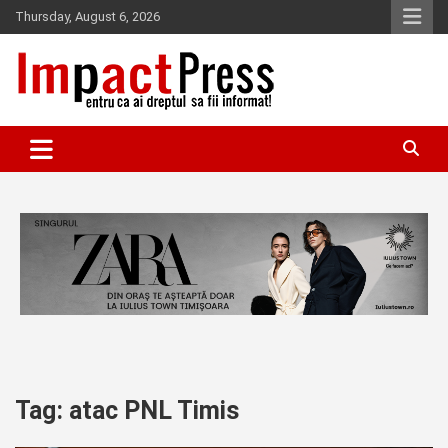
Skip
Thursday, August 6, 2026
to
content
Pentru ca ai dreptul sa fii informat!
IMPACTPRESS
Tag:
atac PNL Timis