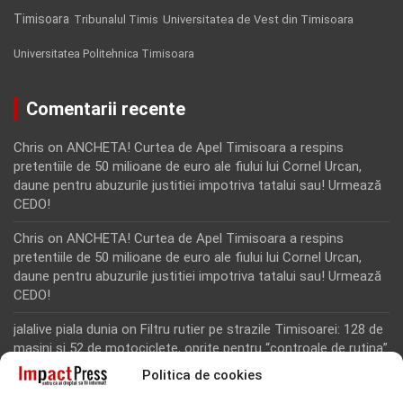
Timisoara
Tribunalul Timis
Universitatea de Vest din Timisoara
Universitatea Politehnica Timisoara
Comentarii recente
Chris
on
ANCHETA! Curtea de Apel Timisoara a respins
pretentiile de 50 milioane de euro ale fiului lui Cornel Urcan,
daune pentru abuzurile justitiei impotriva tatalui sau! Urmează
CEDO!
Chris
on
ANCHETA! Curtea de Apel Timisoara a respins
pretentiile de 50 milioane de euro ale fiului lui Cornel Urcan,
daune pentru abuzurile justitiei impotriva tatalui sau! Urmează
CEDO!
jalalive piala dunia
on
Filtru rutier pe strazile Timisoarei: 128 de
masini si 52 de motociclete, oprite pentru “controale de rutina”
Politica de cookies
Rodion Camatoritul
on
Inca un martor din dosarul fraudei cu
fonduri europene de la Tomnatic, retinut pentru 24 de ore!