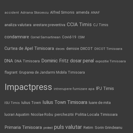
Alfred Simonis
amenda
ANAF
accident
Adriana Stoicescu
CCIA Timis
analiza valutara
arestare preventiva
CJ Timis
condamnare
Covid-19
Cornel Samartinean
CSM
Curtea de Apel Timisoara
DIICOT
demisie
deces
DIICOT Timisoara
Dominic Fritz
DNA
dosar penal
DNA Timisoara
expozitie Timisoara
flagrant
Gruparea de Jandarmi Mobila Timisoara
Impactpress
IPJ Timis
intrerupere furnizare apa
Iulius Town Timisoara
Iulius Town
luare de mita
ISU Timis
Politia Locala Timisoara
lucrari Aquatim
perchezitii
Nicolae Robu
puls valutar
Primaria Timisoara
Retim
Sorin Grindeanu
protest