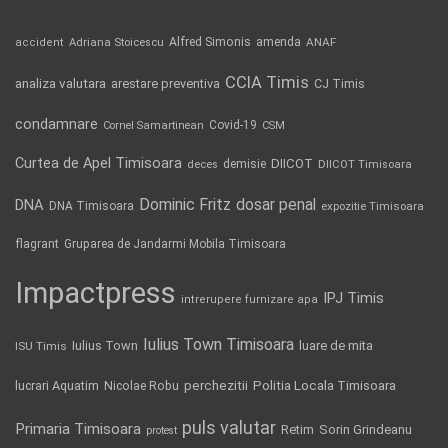
Alfred Simonis
amenda
ANAF
accident
Adriana Stoicescu
CCIA Timis
analiza valutara
arestare preventiva
CJ Timis
condamnare
Covid-19
Cornel Samartinean
CSM
Curtea de Apel Timisoara
DIICOT
demisie
deces
DIICOT Timisoara
Dominic Fritz
DNA
dosar penal
DNA Timisoara
expozitie Timisoara
flagrant
Gruparea de Jandarmi Mobila Timisoara
Impactpress
IPJ Timis
intrerupere furnizare apa
Iulius Town Timisoara
Iulius Town
luare de mita
ISU Timis
Politia Locala Timisoara
lucrari Aquatim
perchezitii
Nicolae Robu
puls valutar
Primaria Timisoara
Retim
Sorin Grindeanu
protest