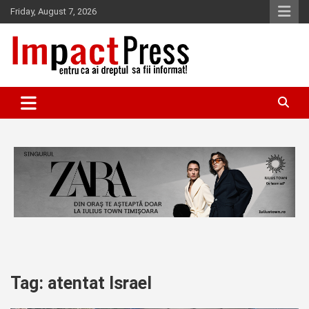
Skip
Friday, August 7, 2026
to
content
Pentru ca ai dreptul sa fii informat!
IMPACTPRESS
Tag:
atentat Israel