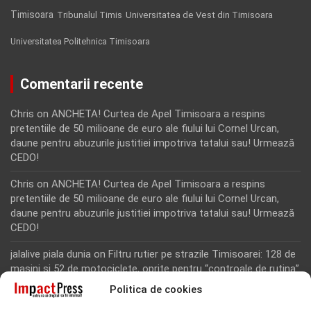
Timisoara
Tribunalul Timis
Universitatea de Vest din Timisoara
Universitatea Politehnica Timisoara
Comentarii recente
Chris
on
ANCHETA! Curtea de Apel Timisoara a respins
pretentiile de 50 milioane de euro ale fiului lui Cornel Urcan,
daune pentru abuzurile justitiei impotriva tatalui sau! Urmează
CEDO!
Chris
on
ANCHETA! Curtea de Apel Timisoara a respins
pretentiile de 50 milioane de euro ale fiului lui Cornel Urcan,
daune pentru abuzurile justitiei impotriva tatalui sau! Urmează
CEDO!
jalalive piala dunia
on
Filtru rutier pe strazile Timisoarei: 128 de
masini si 52 de motociclete, oprite pentru “controale de rutina”
Politica de cookies
Rodion Camatoritul
on
Inca un martor din dosarul fraudei cu
fonduri europene de la Tomnatic, retinut pentru 24 de ore!