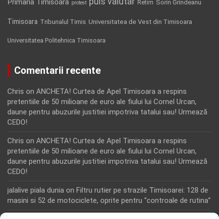
puls valutar
Primaria Timisoara
Retim
Sorin Grindeanu
protest
Timisoara
Tribunalul Timis
Universitatea de Vest din Timisoara
Universitatea Politehnica Timisoara
Comentarii recente
Chris
on
ANCHETA! Curtea de Apel Timisoara a respins
pretentiile de 50 milioane de euro ale fiului lui Cornel Urcan,
daune pentru abuzurile justitiei impotriva tatalui sau! Urmează
CEDO!
Chris
on
ANCHETA! Curtea de Apel Timisoara a respins
pretentiile de 50 milioane de euro ale fiului lui Cornel Urcan,
daune pentru abuzurile justitiei impotriva tatalui sau! Urmează
CEDO!
jalalive piala dunia
on
Filtru rutier pe strazile Timisoarei: 128 de
masini si 52 de motociclete, oprite pentru “controale de rutina”