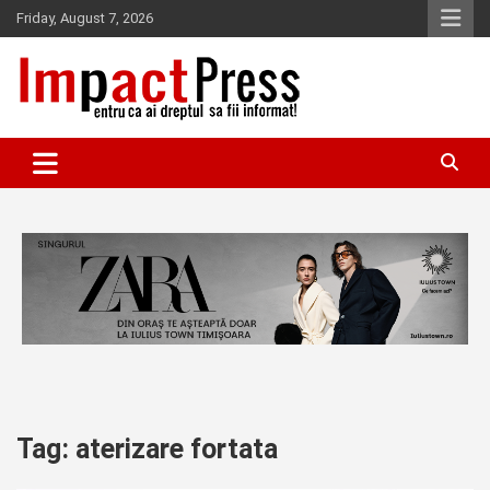
Skip
Friday, August 7, 2026
to
content
Pentru ca ai dreptul sa fii informat!
IMPACTPRESS
Tag:
aterizare fortata