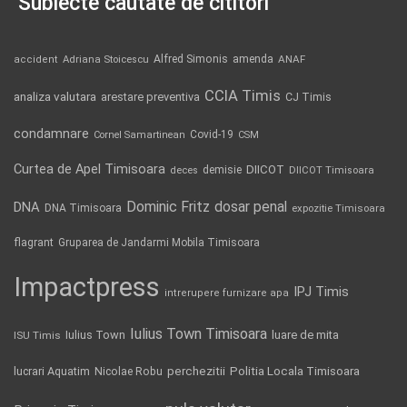
Subiecte căutate de cititori
Alfred Simonis
amenda
ANAF
accident
Adriana Stoicescu
CCIA Timis
analiza valutara
arestare preventiva
CJ Timis
condamnare
Covid-19
Cornel Samartinean
CSM
Curtea de Apel Timisoara
DIICOT
demisie
deces
DIICOT Timisoara
Dominic Fritz
DNA
dosar penal
DNA Timisoara
expozitie Timisoara
flagrant
Gruparea de Jandarmi Mobila Timisoara
Impactpress
IPJ Timis
intrerupere furnizare apa
Iulius Town Timisoara
Iulius Town
luare de mita
ISU Timis
Politia Locala Timisoara
lucrari Aquatim
perchezitii
Nicolae Robu