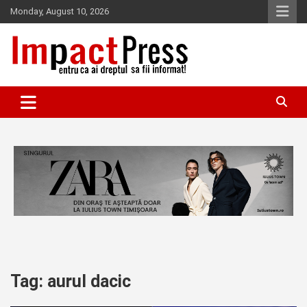
Skip
Monday, August 10, 2026
to
content
Pentru ca ai dreptul sa fii informat!
IMPACTPRESS
Tag:
aurul dacic