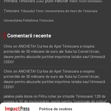
puls valutar
Primaria Timisoara
Retim
Sorin Grindeanu
protest
Timisoara
Tribunalul Timis
Universitatea de Vest din Timisoara
Universitatea Politehnica Timisoara
Comentarii recente
Chris
on
ANCHETA! Curtea de Apel Timisoara a respins
pretentiile de 50 milioane de euro ale fiului lui Cornel Urcan,
daune pentru abuzurile justitiei impotriva tatalui sau! Urmează
CEDO!
Chris
on
ANCHETA! Curtea de Apel Timisoara a respins
pretentiile de 50 milioane de euro ale fiului lui Cornel Urcan,
daune pentru abuzurile justitiei impotriva tatalui sau! Urmează
CEDO!
jalalive piala dunia
on
Filtru rutier pe strazile Timisoarei: 128 de
masini si 52 de motociclete, oprite pentru “controale de rutina”
Politica de cookies