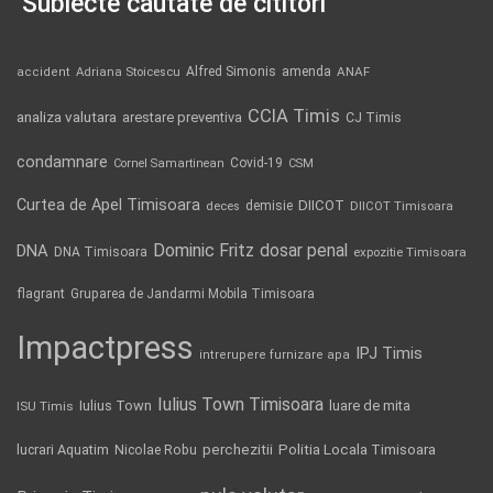
Subiecte căutate de cititori
Alfred Simonis
amenda
ANAF
accident
Adriana Stoicescu
CCIA Timis
analiza valutara
arestare preventiva
CJ Timis
condamnare
Covid-19
Cornel Samartinean
CSM
Curtea de Apel Timisoara
DIICOT
demisie
deces
DIICOT Timisoara
Dominic Fritz
DNA
dosar penal
DNA Timisoara
expozitie Timisoara
flagrant
Gruparea de Jandarmi Mobila Timisoara
Impactpress
IPJ Timis
intrerupere furnizare apa
Iulius Town Timisoara
Iulius Town
luare de mita
ISU Timis
Politia Locala Timisoara
lucrari Aquatim
perchezitii
Nicolae Robu