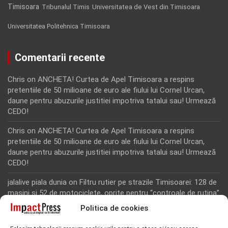
Timisoara
Tribunalul Timis
Universitatea de Vest din Timisoara
Universitatea Politehnica Timisoara
Comentarii recente
Chris
on
ANCHETA! Curtea de Apel Timisoara a respins
pretentiile de 50 milioane de euro ale fiului lui Cornel Urcan,
daune pentru abuzurile justitiei impotriva tatalui sau! Urmează
CEDO!
Chris
on
ANCHETA! Curtea de Apel Timisoara a respins
pretentiile de 50 milioane de euro ale fiului lui Cornel Urcan,
daune pentru abuzurile justitiei impotriva tatalui sau! Urmează
CEDO!
jalalive piala dunia
on
Filtru rutier pe strazile Timisoarei: 128 de
masini si 52 de motociclete, oprite pentru “controale de rutina”
Politica de cookies
Rodion Camatoritul
on
Inca un martor din dosarul fraudei cu
fonduri europene de la Tomnatic, retinut pentru 24 de ore!