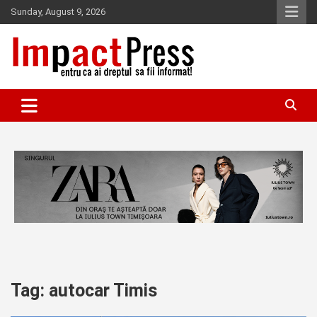
Skip
Sunday, August 9, 2026
to
content
Pentru ca ai dreptul sa fii informat!
IMPACTPRESS
Tag:
autocar Timis