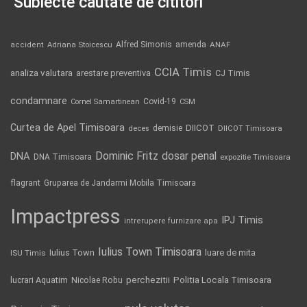
Subiecte căutate de cititori
Alfred Simonis
amenda
ANAF
accident
Adriana Stoicescu
CCIA Timis
analiza valutara
arestare preventiva
CJ Timis
condamnare
Covid-19
Cornel Samartinean
CSM
Curtea de Apel Timisoara
DIICOT
demisie
deces
DIICOT Timisoara
Dominic Fritz
DNA
dosar penal
DNA Timisoara
expozitie Timisoara
flagrant
Gruparea de Jandarmi Mobila Timisoara
Impactpress
IPJ Timis
intrerupere furnizare apa
Iulius Town Timisoara
Iulius Town
luare de mita
ISU Timis
Politia Locala Timisoara
lucrari Aquatim
perchezitii
Nicolae Robu