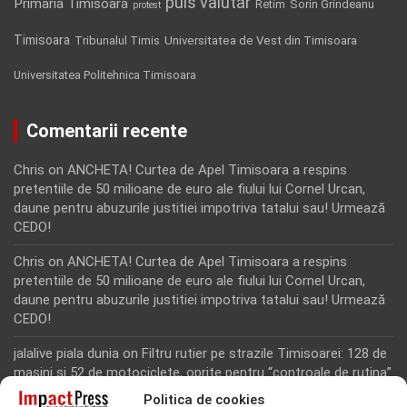
puls valutar
Primaria Timisoara
Retim
Sorin Grindeanu
protest
Timisoara
Tribunalul Timis
Universitatea de Vest din Timisoara
Universitatea Politehnica Timisoara
Comentarii recente
Chris
on
ANCHETA! Curtea de Apel Timisoara a respins
pretentiile de 50 milioane de euro ale fiului lui Cornel Urcan,
daune pentru abuzurile justitiei impotriva tatalui sau! Urmează
CEDO!
Chris
on
ANCHETA! Curtea de Apel Timisoara a respins
pretentiile de 50 milioane de euro ale fiului lui Cornel Urcan,
daune pentru abuzurile justitiei impotriva tatalui sau! Urmează
CEDO!
jalalive piala dunia
on
Filtru rutier pe strazile Timisoarei: 128 de
masini si 52 de motociclete, oprite pentru “controale de rutina”
Politica de cookies