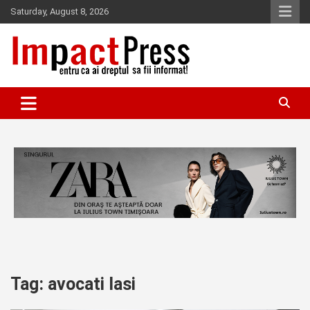
Skip
Saturday, August 8, 2026
to
content
Pentru ca ai dreptul sa fii informat!
IMPACTPRESS
Tag:
avocati Iasi