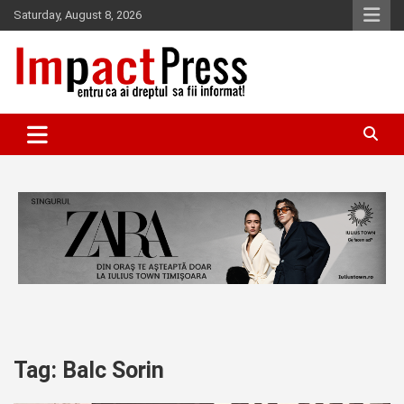
Skip
Saturday, August 8, 2026
to
content
Pentru ca ai dreptul sa fii informat!
IMPACTPRESS
Tag:
Balc Sorin