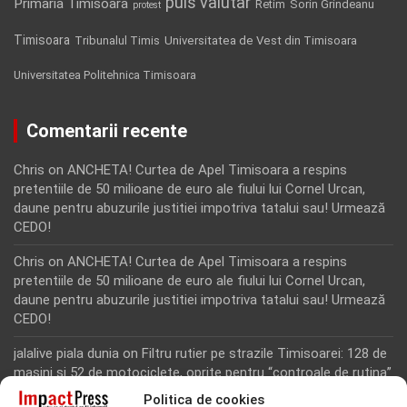
puls valutar
Primaria Timisoara
Retim
Sorin Grindeanu
protest
Timisoara
Tribunalul Timis
Universitatea de Vest din Timisoara
Universitatea Politehnica Timisoara
Comentarii recente
Chris
on
ANCHETA! Curtea de Apel Timisoara a respins
pretentiile de 50 milioane de euro ale fiului lui Cornel Urcan,
daune pentru abuzurile justitiei impotriva tatalui sau! Urmează
CEDO!
Chris
on
ANCHETA! Curtea de Apel Timisoara a respins
pretentiile de 50 milioane de euro ale fiului lui Cornel Urcan,
daune pentru abuzurile justitiei impotriva tatalui sau! Urmează
CEDO!
jalalive piala dunia
on
Filtru rutier pe strazile Timisoarei: 128 de
masini si 52 de motociclete, oprite pentru “controale de rutina”
Politica de cookies