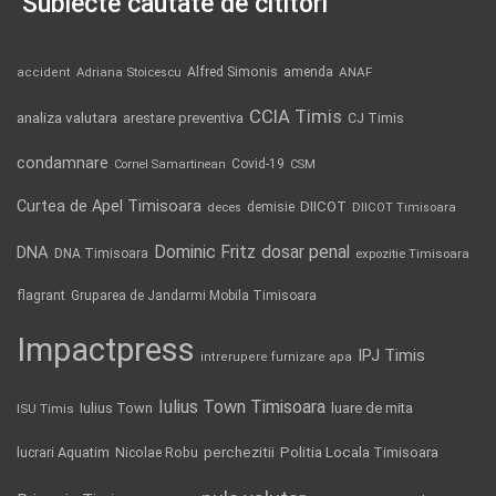
Subiecte căutate de cititori
Alfred Simonis
amenda
ANAF
accident
Adriana Stoicescu
CCIA Timis
analiza valutara
arestare preventiva
CJ Timis
condamnare
Covid-19
Cornel Samartinean
CSM
Curtea de Apel Timisoara
DIICOT
demisie
deces
DIICOT Timisoara
Dominic Fritz
DNA
dosar penal
DNA Timisoara
expozitie Timisoara
flagrant
Gruparea de Jandarmi Mobila Timisoara
Impactpress
IPJ Timis
intrerupere furnizare apa
Iulius Town Timisoara
Iulius Town
luare de mita
ISU Timis
Politia Locala Timisoara
lucrari Aquatim
perchezitii
Nicolae Robu