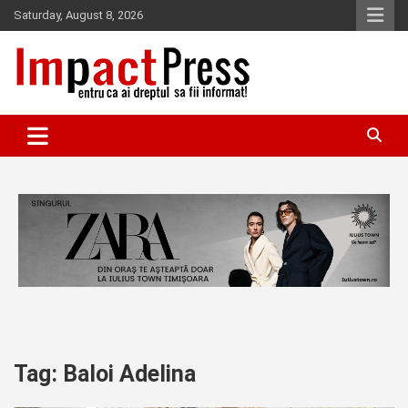
Skip
Saturday, August 8, 2026
to
content
Pentru ca ai dreptul sa fii informat!
IMPACTPRESS
Tag:
Baloi Adelina