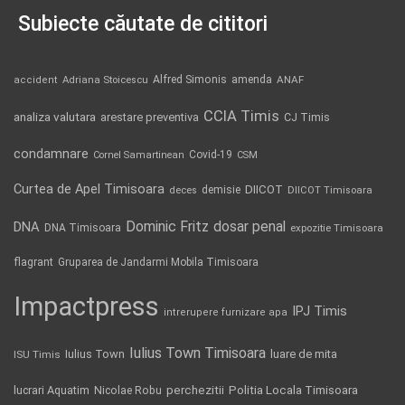
Subiecte căutate de cititori
Alfred Simonis
amenda
ANAF
accident
Adriana Stoicescu
CCIA Timis
analiza valutara
arestare preventiva
CJ Timis
condamnare
Covid-19
Cornel Samartinean
CSM
Curtea de Apel Timisoara
DIICOT
demisie
deces
DIICOT Timisoara
Dominic Fritz
DNA
dosar penal
DNA Timisoara
expozitie Timisoara
flagrant
Gruparea de Jandarmi Mobila Timisoara
Impactpress
IPJ Timis
intrerupere furnizare apa
Iulius Town Timisoara
Iulius Town
luare de mita
ISU Timis
Politia Locala Timisoara
lucrari Aquatim
perchezitii
Nicolae Robu