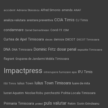
Alfred Simonis
amenda
ANAF
accident
Adriana Stoicescu
CCIA Timis
analiza valutara
arestare preventiva
CJ Timis
condamnare
Covid-19
Cornel Samartinean
CSM
Curtea de Apel Timisoara
DIICOT
demisie
deces
DIICOT Timisoara
Dominic Fritz
DNA
dosar penal
DNA Timisoara
expozitie Timisoara
flagrant
Gruparea de Jandarmi Mobila Timisoara
Impactpress
IPJ Timis
intrerupere furnizare apa
Iulius Town Timisoara
Iulius Town
luare de mita
ISU Timis
Politia Locala Timisoara
lucrari Aquatim
perchezitii
Nicolae Robu
puls valutar
Primaria Timisoara
Retim
Sorin Grindeanu
protest