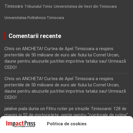
Timisoara
Tribunalul Timis
Universitatea de Vest din Timisoara
Universitatea Politehnica Timisoara
Comentarii recente
Chris
on
ANCHETA! Curtea de Apel Timisoara a respins
pretentiile de 50 milioane de euro ale fiului lui Cornel Urcan,
daune pentru abuzurile justitiei impotriva tatalui sau! Urmează
CEDO!
Chris
on
ANCHETA! Curtea de Apel Timisoara a respins
pretentiile de 50 milioane de euro ale fiului lui Cornel Urcan,
daune pentru abuzurile justitiei impotriva tatalui sau! Urmează
CEDO!
jalalive piala dunia
on
Filtru rutier pe strazile Timisoarei: 128 de
masini si 52 de motociclete, oprite pentru “controale de rutina”
Politica de cookies
Rodion Camatoritul
on
Inca un martor din dosarul fraudei cu
fonduri europene de la Tomnatic, retinut pentru 24 de ore!