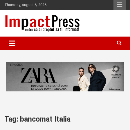
Skip
Thursday, August 6, 2026
to
content
Pentru ca ai dreptul sa fii informat!
IMPACTPRESS
Tag:
bancomat Italia