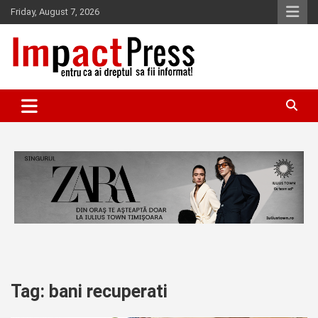
Skip
Friday, August 7, 2026
to
content
Pentru ca ai dreptul sa fii informat!
IMPACTPRESS
Tag:
bani recuperati