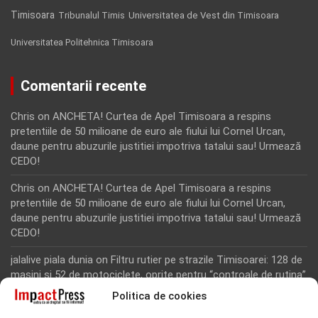
Timisoara
Tribunalul Timis
Universitatea de Vest din Timisoara
Universitatea Politehnica Timisoara
Comentarii recente
Chris
on
ANCHETA! Curtea de Apel Timisoara a respins
pretentiile de 50 milioane de euro ale fiului lui Cornel Urcan,
daune pentru abuzurile justitiei impotriva tatalui sau! Urmează
CEDO!
Chris
on
ANCHETA! Curtea de Apel Timisoara a respins
pretentiile de 50 milioane de euro ale fiului lui Cornel Urcan,
daune pentru abuzurile justitiei impotriva tatalui sau! Urmează
CEDO!
jalalive piala dunia
on
Filtru rutier pe strazile Timisoarei: 128 de
masini si 52 de motociclete, oprite pentru “controale de rutina”
Politica de cookies
Rodion Camatoritul
on
Inca un martor din dosarul fraudei cu
fonduri europene de la Tomnatic, retinut pentru 24 de ore!