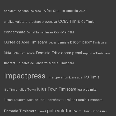
Alfred Simonis
amenda
ANAF
accident
Adriana Stoicescu
CCIA Timis
analiza valutara
arestare preventiva
CJ Timis
condamnare
Covid-19
Cornel Samartinean
CSM
Curtea de Apel Timisoara
DIICOT
demisie
deces
DIICOT Timisoara
Dominic Fritz
DNA
dosar penal
DNA Timisoara
expozitie Timisoara
flagrant
Gruparea de Jandarmi Mobila Timisoara
Impactpress
IPJ Timis
intrerupere furnizare apa
Iulius Town Timisoara
Iulius Town
luare de mita
ISU Timis
Politia Locala Timisoara
lucrari Aquatim
perchezitii
Nicolae Robu
puls valutar
Primaria Timisoara
Retim
Sorin Grindeanu
protest