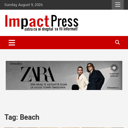
Skip
Sunday, August 9, 2026
to
content
Pentru ca ai dreptul sa fii informat!
IMPACTPRESS
Tag:
Beach