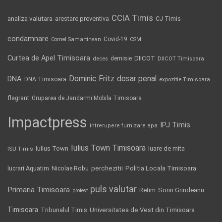
CCIA Timis
analiza valutara
arestare preventiva
CJ Timis
condamnare
Covid-19
Cornel Samartinean
CSM
Curtea de Apel Timisoara
DIICOT
demisie
deces
DIICOT Timisoara
Dominic Fritz
DNA
dosar penal
DNA Timisoara
expozitie Timisoara
flagrant
Gruparea de Jandarmi Mobila Timisoara
Impactpress
IPJ Timis
intrerupere furnizare apa
Iulius Town Timisoara
Iulius Town
luare de mita
ISU Timis
Politia Locala Timisoara
lucrari Aquatim
perchezitii
Nicolae Robu
puls valutar
Primaria Timisoara
Retim
Sorin Grindeanu
protest
Timisoara
Tribunalul Timis
Universitatea de Vest din Timisoara