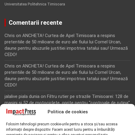
Universitatea Politehnica Timisoara
Comentarii recente
Chris
on
ANCHETA! Curtea de Apel Timisoara a respins
pretentiile de 50 milioane de euro ale fiului lui Cornel Urcan,
daune pentru abuzurile justitiei impotriva tatalui sau! Urmează
CEDO!
Chris
on
ANCHETA! Curtea de Apel Timisoara a respins
pretentiile de 50 milioane de euro ale fiului lui Cornel Urcan,
daune pentru abuzurile justitiei impotriva tatalui sau! Urmează
CEDO!
jalalive piala dunia
on
Filtru rutier pe strazile Timisoarei: 128 de
masini si 52 de motociclete, oprite pentru “controale de rutina”
Politica de cookies
Rodion Camatoritul
on
Inca un martor din dosarul fraudei cu
fonduri europene de la Tomnatic, retinut pentru 24 de ore!
Folosim tehnologii precum cookie-urile pentru a stoca și/sau accesa
“Toti martorii hartuiti au facut plangere penala pentru
informații despre dispozitiv. Facem acest lucru pentru a îmbunătăți
represiune nedreapta si cercetare abuziva”, anunta avocatul