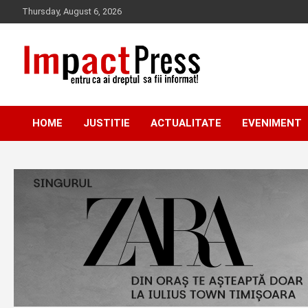
Skip
Thursday, August 6, 2026
to
content
Pentru ca ai dreptul sa fii informat!
IMPACTPRESS
HOME
JUSTITIE
ACTUALITATE
EVENIMENT