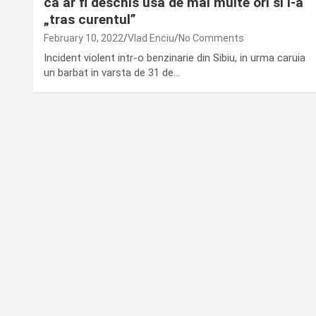
ca ar fi deschis usa de mai multe ori si l-a
„tras curentul”
February 10, 2022
Vlad Enciu
No Comments
Incident violent intr-o benzinarie din Sibiu, in urma caruia
un barbat in varsta de 31 de…