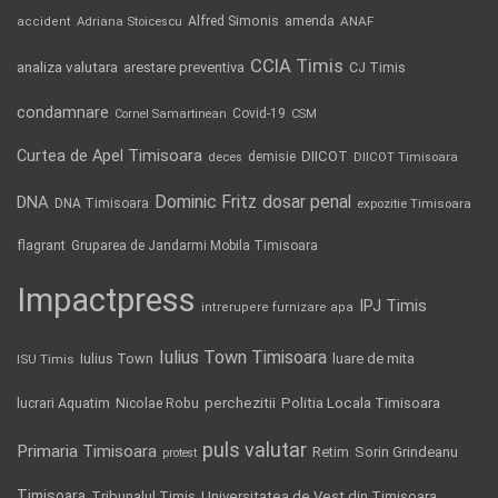
Alfred Simonis
amenda
ANAF
accident
Adriana Stoicescu
CCIA Timis
analiza valutara
arestare preventiva
CJ Timis
condamnare
Covid-19
Cornel Samartinean
CSM
Curtea de Apel Timisoara
DIICOT
demisie
deces
DIICOT Timisoara
Dominic Fritz
DNA
dosar penal
DNA Timisoara
expozitie Timisoara
flagrant
Gruparea de Jandarmi Mobila Timisoara
Impactpress
IPJ Timis
intrerupere furnizare apa
Iulius Town Timisoara
Iulius Town
luare de mita
ISU Timis
Politia Locala Timisoara
lucrari Aquatim
perchezitii
Nicolae Robu
puls valutar
Primaria Timisoara
Retim
Sorin Grindeanu
protest
Timisoara
Tribunalul Timis
Universitatea de Vest din Timisoara