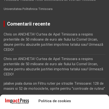
Universitatea Politehnica Timisoara
Comentarii recente
Chris
on
ANCHETA! Curtea de Apel Timisoara a respins
pretentiile de 50 milioane de euro ale fiului lui Cornel Urcan,
daune pentru abuzurile justitiei impotriva tatalui sau! Urmează
CEDO!
Chris
on
ANCHETA! Curtea de Apel Timisoara a respins
pretentiile de 50 milioane de euro ale fiului lui Cornel Urcan,
daune pentru abuzurile justitiei impotriva tatalui sau! Urmează
CEDO!
jalalive piala dunia
on
Filtru rutier pe strazile Timisoarei: 128 de
masini si 52 de motociclete, oprite pentru “controale de rutina”
Rodion Camatoritul
on
Inca un martor din dosarul fraudei cu
Politica de cookies
fonduri europene de la Tomnatic, retinut pentru 24 de ore!
“Toti martorii hartuiti au facut plangere penala pentru