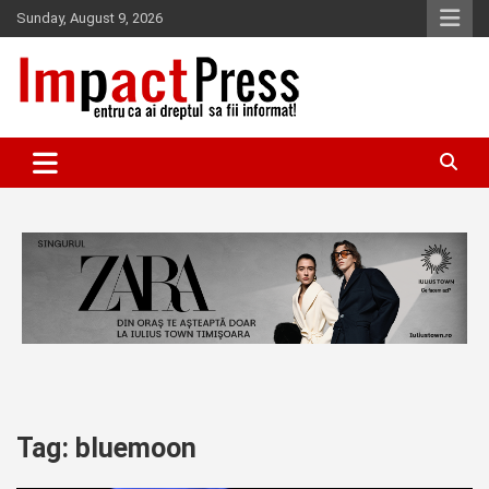
Skip
Sunday, August 9, 2026
to
content
Pentru ca ai dreptul sa fii informat!
IMPACTPRESS
Tag:
bluemoon