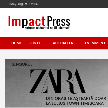
Skip
Friday, August 7, 2026
to
content
Pentru ca ai dreptul sa fii informat!
IMPACTPRESS
HOME
JUSTITIE
ACTUALITATE
EVENIMENT