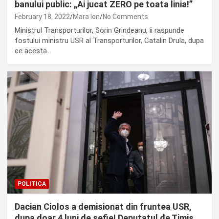
banului public: „Ai jucat ZERO pe toata linia!”
February 18, 2022
Mara Ion
No Comments
Ministrul Transporturilor, Sorin Grindeanu, ii raspunde
fostului ministru USR al Transporturilor, Catalin Drula, dupa
ce acesta…
POLITICA
Dacian Ciolos a demisionat din fruntea USR,
dupa doar 4 luni de sefie! Deputatul de Timis