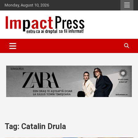
Skip
Monday, August 10, 2026
to
content
Pentru ca ai dreptul sa fii informat!
IMPACTPRESS
Tag:
Catalin Drula