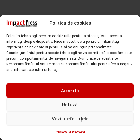
Faceți clic pe „Sunt de acord” pentru a activa Facebook
Politica de cookies
Sunt de acord!
Folosim tehnologii precum cookie-urile pentru a stoca și/sau accesa
informații despre dispozitiv. Facem acest lucru pentru a îmbunătăți
experiența de navigare și pentru a afișa anunțuri personalizate.
Consimțământul pentru aceste tehnologii ne va permite să procesăm date
precum comportamentul de navigare sau ID-uri unice pe acest site.
Neconsimțământul sau retragerea consimțământului poate afecta negativ
anumite caracteristici și funcții.
Acceptă
Refuză
Subiecte căutate de cititori
Vezi preferințele
Alfred Simonis
amenda
ANAF
accident
Adriana Stoicescu
Privacy Statement