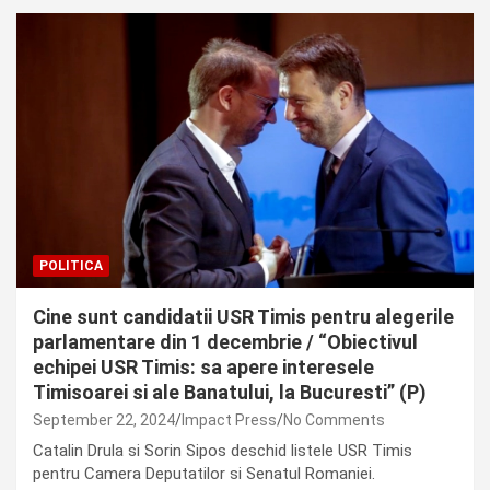
POLITICA
Cine sunt candidatii USR Timis pentru alegerile
parlamentare din 1 decembrie / “Obiectivul
echipei USR Timis: sa apere interesele
Timisoarei si ale Banatului, la Bucuresti” (P)
September 22, 2024
Impact Press
No Comments
Catalin Drula si Sorin Sipos deschid listele USR Timis
pentru Camera Deputatilor si Senatul Romaniei.