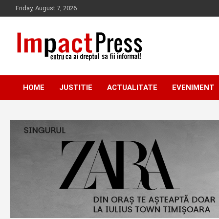
Skip
Friday, August 7, 2026
to
content
Pentru ca ai dreptul sa fii informat!
IMPACTPRESS
HOME
JUSTITIE
ACTUALITATE
EVENIMENT