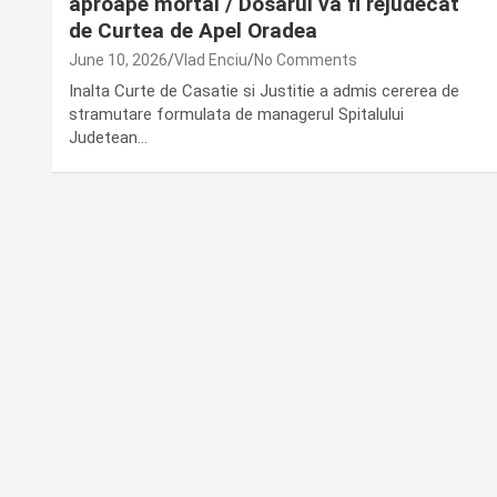
aproape mortal / Dosarul va fi rejudecat
de Curtea de Apel Oradea
June 10, 2026
Vlad Enciu
No Comments
Inalta Curte de Casatie si Justitie a admis cererea de
stramutare formulata de managerul Spitalului
Judetean…