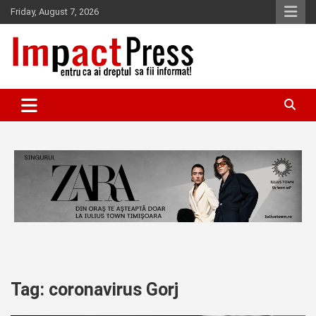
Skip
Friday, August 7, 2026
to
content
Pentru ca ai dreptul sa fii informat!
IMPACTPRESS
Tag:
coronavirus Gorj