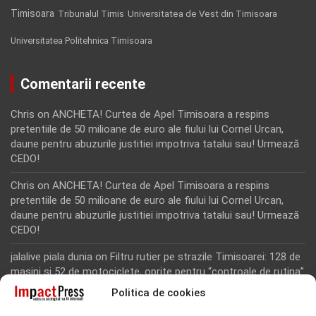
Timisoara
Tribunalul Timis
Universitatea de Vest din Timisoara
Universitatea Politehnica Timisoara
Comentarii recente
Chris
on
ANCHETA! Curtea de Apel Timisoara a respins
pretentiile de 50 milioane de euro ale fiului lui Cornel Urcan,
daune pentru abuzurile justitiei impotriva tatalui sau! Urmează
CEDO!
Chris
on
ANCHETA! Curtea de Apel Timisoara a respins
pretentiile de 50 milioane de euro ale fiului lui Cornel Urcan,
daune pentru abuzurile justitiei impotriva tatalui sau! Urmează
CEDO!
jalalive piala dunia
on
Filtru rutier pe strazile Timisoarei: 128 de
masini si 52 de motociclete, oprite pentru “controale de rutina”
Politica de cookies
Rodion Camatoritul
on
Inca un martor din dosarul fraudei cu
fonduri europene de la Tomnatic, retinut pentru 24 de ore!