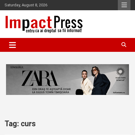
Skip
Saturday, August 8, 2026
to
content
Pentru ca ai dreptul sa fii informat!
IMPACTPRESS
Tag:
curs