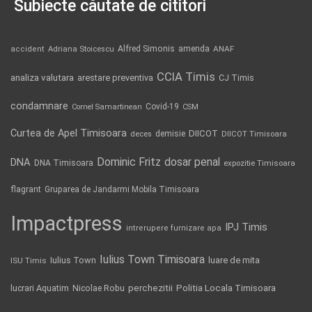
Subiecte căutate de cititori
Alfred Simonis
amenda
ANAF
accident
Adriana Stoicescu
CCIA Timis
analiza valutara
arestare preventiva
CJ Timis
condamnare
Covid-19
Cornel Samartinean
CSM
Curtea de Apel Timisoara
DIICOT
demisie
deces
DIICOT Timisoara
Dominic Fritz
DNA
dosar penal
DNA Timisoara
expozitie Timisoara
flagrant
Gruparea de Jandarmi Mobila Timisoara
Impactpress
IPJ Timis
intrerupere furnizare apa
Iulius Town Timisoara
Iulius Town
luare de mita
ISU Timis
Politia Locala Timisoara
lucrari Aquatim
perchezitii
Nicolae Robu