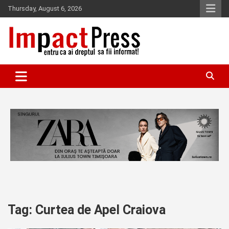
Skip
Thursday, August 6, 2026
to
content
Pentru ca ai dreptul sa fii informat!
IMPACTPRESS
Tag:
Curtea de Apel Craiova