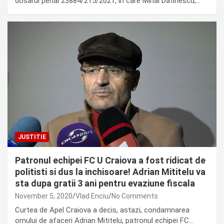
dosarul penal 23884/215/2021, in care Mihai Dafinescu,…
JUSTITIE
Patronul echipei FC U Craiova a fost ridicat de
politisti si dus la inchisoare! Adrian Mititelu va
sta dupa gratii 3 ani pentru evaziune fiscala
November 5, 2020
Vlad Enciu
No Comments
Curtea de Apel Craiova a decis, astazi, condamnarea
omului de afaceri Adrian Mititelu, patronul echipei FC…