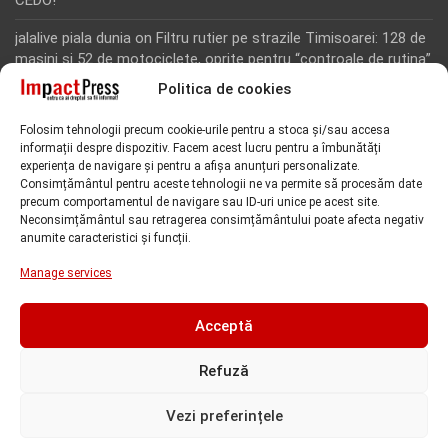
CEDO!
jalalive piala dunia
on
Filtru rutier pe strazile Timisoarei: 128 de
masini si 52 de motociclete, oprite pentru “controale de rutina”
Politica de cookies
Rodion Camatoritul
on
Inca un martor din dosarul fraudei cu
fonduri europene de la Tomnatic, retinut pentru 24 de ore!
Folosim tehnologii precum cookie-urile pentru a stoca și/sau accesa
“Toti martorii hartuiti au facut plangere penala pentru
informații despre dispozitiv. Facem acest lucru pentru a îmbunătăți
represiune nedreapta si cercetare abuziva”, anunta avocatul
experiența de navigare și pentru a afișa anunțuri personalizate.
Florin Kovacs
Consimțământul pentru aceste tehnologii ne va permite să procesăm date
precum comportamentul de navigare sau ID-uri unice pe acest site.
Rodion Camatoritul
on
Inca un martor din dosarul fraudei cu
Neconsimțământul sau retragerea consimțământului poate afecta negativ
anumite caracteristici și funcții.
fonduri europene de la Tomnatic, retinut pentru 24 de ore!
“Toti martorii hartuiti au facut plangere penala pentru
Manage services
represiune nedreapta si cercetare abuziva”, anunta avocatul
Florin Kovacs
Acceptă
Refuză
Vezi preferințele
Copyright @Impact Press - Toate drepturile rezervate |