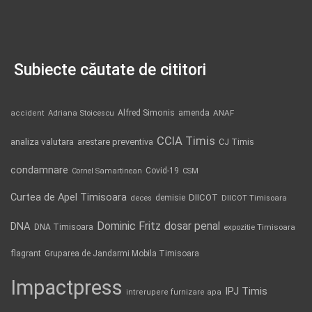
Subiecte căutate de cititori
Alfred Simonis
amenda
ANAF
accident
Adriana Stoicescu
CCIA Timis
analiza valutara
arestare preventiva
CJ Timis
condamnare
Covid-19
Cornel Samartinean
CSM
Curtea de Apel Timisoara
DIICOT
demisie
deces
DIICOT Timisoara
Dominic Fritz
DNA
dosar penal
DNA Timisoara
expozitie Timisoara
flagrant
Gruparea de Jandarmi Mobila Timisoara
Impactpress
IPJ Timis
intrerupere furnizare apa