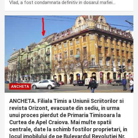
Vlad, a fost condamnata definitiv in dosarul mafiei…
ANCHETA
ANCHETA. Filiala Timis a Uniunii Scriitorilor si
revista Orizont, evacuate din sediu, in urma
unui proces pierdut de Primaria Timisoara la
Curtea de Apel Craiova. Mai multe spatii
centrale, date la schimb fostilor proprietari, in
locul imobilului de pe Bulevardul Revolutiei Nr.