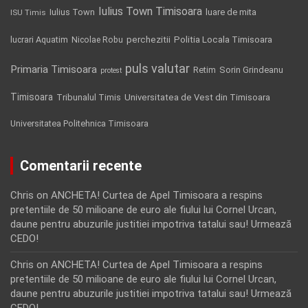
Iulius Town Timisoara
Iulius Town
luare de mita
ISU Timis
Politia Locala Timisoara
lucrari Aquatim
perchezitii
Nicolae Robu
puls valutar
Primaria Timisoara
Retim
Sorin Grindeanu
protest
Timisoara
Tribunalul Timis
Universitatea de Vest din Timisoara
Universitatea Politehnica Timisoara
Comentarii recente
Chris
on
ANCHETA! Curtea de Apel Timisoara a respins
pretentiile de 50 milioane de euro ale fiului lui Cornel Urcan,
daune pentru abuzurile justitiei impotriva tatalui sau! Urmează
CEDO!
Chris
on
ANCHETA! Curtea de Apel Timisoara a respins
pretentiile de 50 milioane de euro ale fiului lui Cornel Urcan,
daune pentru abuzurile justitiei impotriva tatalui sau! Urmează