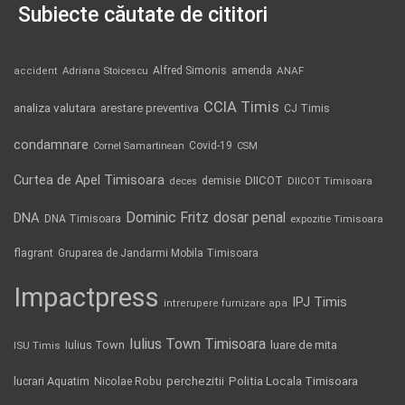
Subiecte căutate de cititori
Alfred Simonis
amenda
ANAF
accident
Adriana Stoicescu
CCIA Timis
analiza valutara
arestare preventiva
CJ Timis
condamnare
Covid-19
Cornel Samartinean
CSM
Curtea de Apel Timisoara
DIICOT
demisie
deces
DIICOT Timisoara
Dominic Fritz
DNA
dosar penal
DNA Timisoara
expozitie Timisoara
flagrant
Gruparea de Jandarmi Mobila Timisoara
Impactpress
IPJ Timis
intrerupere furnizare apa
Iulius Town Timisoara
Iulius Town
luare de mita
ISU Timis
Politia Locala Timisoara
lucrari Aquatim
perchezitii
Nicolae Robu