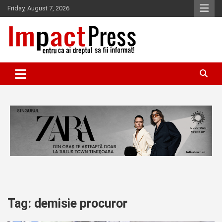
Skip
Friday, August 7, 2026
to
content
Pentru ca ai dreptul sa fii informat!
IMPACTPRESS
Tag:
demisie procuror