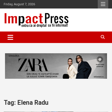
Skip
Friday, August 7, 2026
to
content
Pentru ca ai dreptul sa fii informat!
IMPACTPRESS
Tag:
Elena Radu