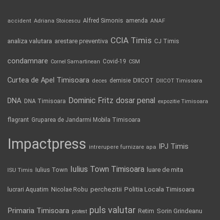
Alfred Simonis
amenda
ANAF
accident
Adriana Stoicescu
CCIA Timis
analiza valutara
arestare preventiva
CJ Timis
condamnare
Covid-19
Cornel Samartinean
CSM
Curtea de Apel Timisoara
DIICOT
demisie
deces
DIICOT Timisoara
Dominic Fritz
DNA
dosar penal
DNA Timisoara
expozitie Timisoara
flagrant
Gruparea de Jandarmi Mobila Timisoara
Impactpress
IPJ Timis
intrerupere furnizare apa
Iulius Town Timisoara
Iulius Town
luare de mita
ISU Timis
Politia Locala Timisoara
lucrari Aquatim
perchezitii
Nicolae Robu
puls valutar
Primaria Timisoara
Retim
Sorin Grindeanu
protest