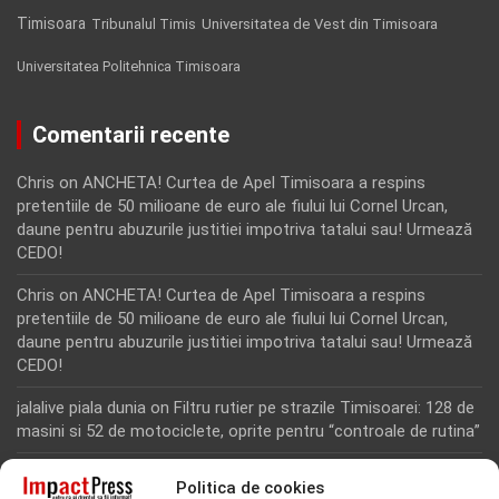
Timisoara
Tribunalul Timis
Universitatea de Vest din Timisoara
Universitatea Politehnica Timisoara
Comentarii recente
Chris
on
ANCHETA! Curtea de Apel Timisoara a respins
pretentiile de 50 milioane de euro ale fiului lui Cornel Urcan,
daune pentru abuzurile justitiei impotriva tatalui sau! Urmează
CEDO!
Chris
on
ANCHETA! Curtea de Apel Timisoara a respins
pretentiile de 50 milioane de euro ale fiului lui Cornel Urcan,
daune pentru abuzurile justitiei impotriva tatalui sau! Urmează
CEDO!
jalalive piala dunia
on
Filtru rutier pe strazile Timisoarei: 128 de
masini si 52 de motociclete, oprite pentru “controale de rutina”
Rodion Camatoritul
on
Inca un martor din dosarul fraudei cu
Politica de cookies
fonduri europene de la Tomnatic, retinut pentru 24 de ore!