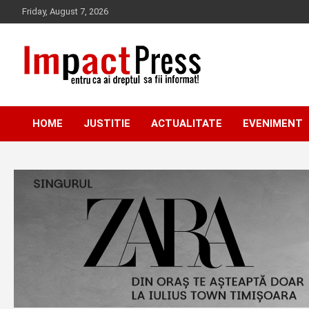
Skip
Friday, August 7, 2026
to
content
Pentru ca ai dreptul sa fii informat!
IMPACTPRESS
HOME
JUSTITIE
ACTUALITATE
EVENIMENT