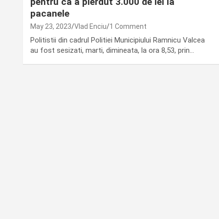
pentru ca a pierdut 3.000 de lei la
pacanele
May 23, 2023
Vlad Enciu
1 Comment
Politistii din cadrul Politiei Municipiului Ramnicu Valcea
au fost sesizati, marti, dimineata, la ora 8,53, prin…