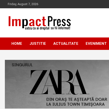
Skip
Friday, August 7, 2026
to
content
Pentru ca ai dreptul sa fii informat!
IMPACTPRESS
HOME
JUSTITIE
ACTUALITATE
EVENIMENT