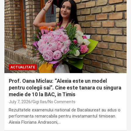
ACTUALITATE
Prof. Oana Miclau: “Alexia este un model
pentru colegii sai”. Cine este tanara cu singura
medie de 10 la BAC, in Timis
July 7, 2026
Gigi Ilas
No Comments
Rezultatele examenului national de Bacalaureat au adus o
performanta remarcabila pentru invatamantul timisean.
Alexia Floriana Andrasoni,…