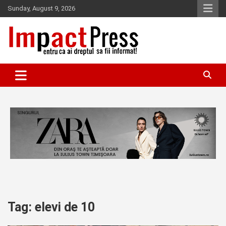
Skip
Sunday, August 9, 2026
to
content
Pentru ca ai dreptul sa fii informat!
IMPACTPRESS
Tag:
elevi de 10