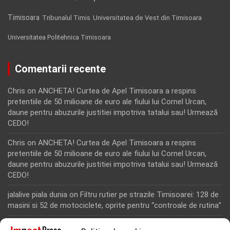
Timisoara
Tribunalul Timis
Universitatea de Vest din Timisoara
Universitatea Politehnica Timisoara
Comentarii recente
Chris
on
ANCHETA! Curtea de Apel Timisoara a respins
pretentiile de 50 milioane de euro ale fiului lui Cornel Urcan,
daune pentru abuzurile justitiei impotriva tatalui sau! Urmează
CEDO!
Chris
on
ANCHETA! Curtea de Apel Timisoara a respins
pretentiile de 50 milioane de euro ale fiului lui Cornel Urcan,
daune pentru abuzurile justitiei impotriva tatalui sau! Urmează
CEDO!
jalalive piala dunia
on
Filtru rutier pe strazile Timisoarei: 128 de
masini si 52 de motociclete, oprite pentru “controale de rutina”
Rodion Camatoritul
on
Inca un martor din dosarul fraudei cu