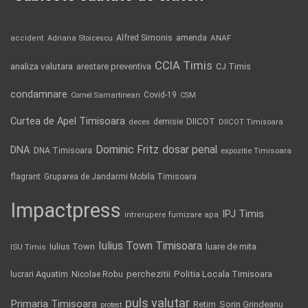
Alfred Simonis
amenda
ANAF
accident
Adriana Stoicescu
CCIA Timis
analiza valutara
arestare preventiva
CJ Timis
condamnare
Covid-19
Cornel Samartinean
CSM
Curtea de Apel Timisoara
DIICOT
demisie
deces
DIICOT Timisoara
Dominic Fritz
DNA
dosar penal
DNA Timisoara
expozitie Timisoara
flagrant
Gruparea de Jandarmi Mobila Timisoara
Impactpress
IPJ Timis
intrerupere furnizare apa
Iulius Town Timisoara
Iulius Town
luare de mita
ISU Timis
Politia Locala Timisoara
lucrari Aquatim
perchezitii
Nicolae Robu
puls valutar
Primaria Timisoara
Retim
Sorin Grindeanu
protest