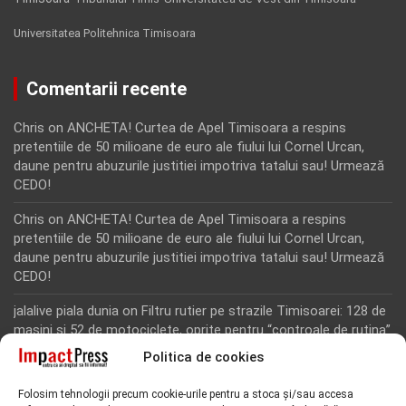
Universitatea Politehnica Timisoara
Comentarii recente
Chris
on
ANCHETA! Curtea de Apel Timisoara a respins
pretentiile de 50 milioane de euro ale fiului lui Cornel Urcan,
daune pentru abuzurile justitiei impotriva tatalui sau! Urmează
CEDO!
Chris
on
ANCHETA! Curtea de Apel Timisoara a respins
pretentiile de 50 milioane de euro ale fiului lui Cornel Urcan,
daune pentru abuzurile justitiei impotriva tatalui sau! Urmează
CEDO!
jalalive piala dunia
on
Filtru rutier pe strazile Timisoarei: 128 de
masini si 52 de motociclete, oprite pentru “controale de rutina”
Politica de cookies
Rodion Camatoritul
on
Inca un martor din dosarul fraudei cu
fonduri europene de la Tomnatic, retinut pentru 24 de ore!
Folosim tehnologii precum cookie-urile pentru a stoca și/sau accesa
“Toti martorii hartuiti au facut plangere penala pentru