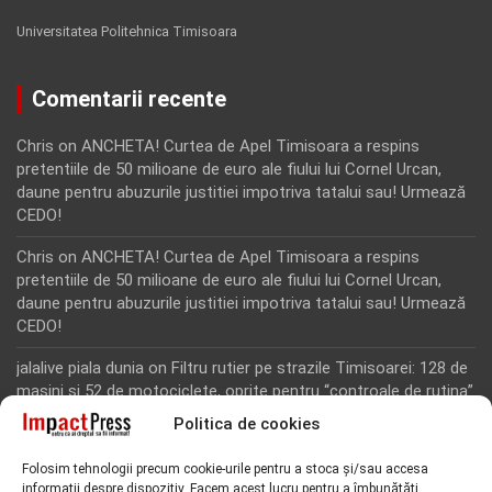
Universitatea Politehnica Timisoara
Comentarii recente
Chris
on
ANCHETA! Curtea de Apel Timisoara a respins
pretentiile de 50 milioane de euro ale fiului lui Cornel Urcan,
daune pentru abuzurile justitiei impotriva tatalui sau! Urmează
CEDO!
Chris
on
ANCHETA! Curtea de Apel Timisoara a respins
pretentiile de 50 milioane de euro ale fiului lui Cornel Urcan,
daune pentru abuzurile justitiei impotriva tatalui sau! Urmează
CEDO!
jalalive piala dunia
on
Filtru rutier pe strazile Timisoarei: 128 de
masini si 52 de motociclete, oprite pentru “controale de rutina”
Politica de cookies
Rodion Camatoritul
on
Inca un martor din dosarul fraudei cu
fonduri europene de la Tomnatic, retinut pentru 24 de ore!
Folosim tehnologii precum cookie-urile pentru a stoca și/sau accesa
“Toti martorii hartuiti au facut plangere penala pentru
informații despre dispozitiv. Facem acest lucru pentru a îmbunătăți