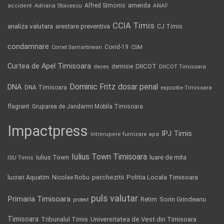
Alfred Simonis
amenda
ANAF
accident
Adriana Stoicescu
CCIA Timis
analiza valutara
arestare preventiva
CJ Timis
condamnare
Covid-19
Cornel Samartinean
CSM
Curtea de Apel Timisoara
DIICOT
demisie
deces
DIICOT Timisoara
Dominic Fritz
DNA
dosar penal
DNA Timisoara
expozitie Timisoara
flagrant
Gruparea de Jandarmi Mobila Timisoara
Impactpress
IPJ Timis
intrerupere furnizare apa
Iulius Town Timisoara
Iulius Town
luare de mita
ISU Timis
Politia Locala Timisoara
lucrari Aquatim
perchezitii
Nicolae Robu
puls valutar
Primaria Timisoara
Retim
Sorin Grindeanu
protest
Timisoara
Tribunalul Timis
Universitatea de Vest din Timisoara