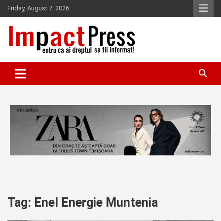
Skip
Friday, August 7, 2026
to
content
Pentru ca ai dreptul sa fii informat!
IMPACTPRESS
Tag:
Enel Energie Muntenia