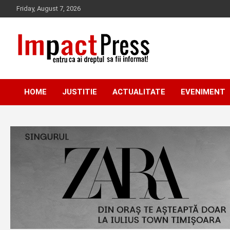
Skip
Friday, August 7, 2026
to
content
Pentru ca ai dreptul sa fii informat!
IMPACTPRESS
HOME
JUSTITIE
ACTUALITATE
EVENIMENT