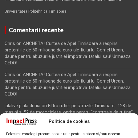
Universitatea Politehnica Timisoara
Comentarii recente
Chris
on
ANCHETA! Curtea de Apel Timisoara a respins
pretentiile de 50 milioane de euro ale fiului lui Cornel Urcan,
daune pentru abuzurile justitiei impotriva tatalui sau! Urmează
CEDO!
Chris
on
ANCHETA! Curtea de Apel Timisoara a respins
pretentiile de 50 milioane de euro ale fiului lui Cornel Urcan,
daune pentru abuzurile justitiei impotriva tatalui sau! Urmează
CEDO!
jalalive piala dunia
on
Filtru rutier pe strazile Timisoarei: 128 de
masini si 52 de motociclete, oprite pentru “controale de rutina”
Politica de cookies
Rodion Camatoritul
on
Inca un martor din dosarul fraudei cu
fonduri europene de la Tomnatic, retinut pentru 24 de ore!
Folosim tehnologii precum cookie-urile pentru a stoca și/sau accesa
“Toti martorii hartuiti au facut plangere penala pentru