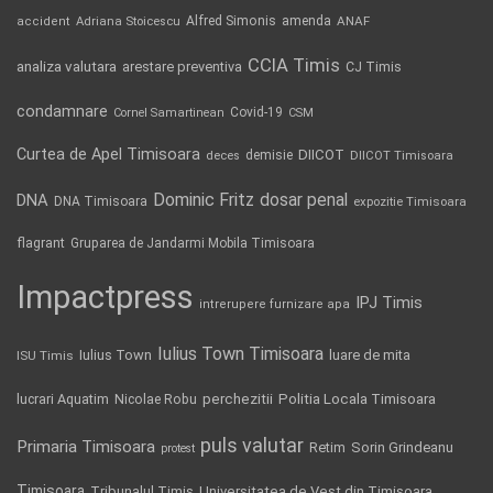
Alfred Simonis
amenda
ANAF
accident
Adriana Stoicescu
CCIA Timis
analiza valutara
arestare preventiva
CJ Timis
condamnare
Covid-19
Cornel Samartinean
CSM
Curtea de Apel Timisoara
DIICOT
demisie
deces
DIICOT Timisoara
Dominic Fritz
DNA
dosar penal
DNA Timisoara
expozitie Timisoara
flagrant
Gruparea de Jandarmi Mobila Timisoara
Impactpress
IPJ Timis
intrerupere furnizare apa
Iulius Town Timisoara
Iulius Town
luare de mita
ISU Timis
Politia Locala Timisoara
lucrari Aquatim
perchezitii
Nicolae Robu
puls valutar
Primaria Timisoara
Retim
Sorin Grindeanu
protest
Timisoara
Tribunalul Timis
Universitatea de Vest din Timisoara