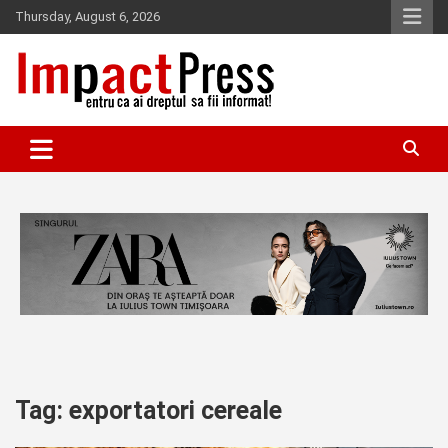
Skip
Thursday, August 6, 2026
to
content
Pentru ca ai dreptul sa fii informat!
IMPACTPRESS
Tag:
exportatori cereale