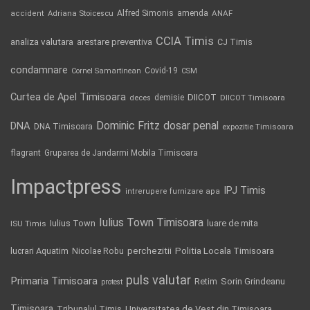
Alfred Simonis
amenda
ANAF
accident
Adriana Stoicescu
CCIA Timis
analiza valutara
arestare preventiva
CJ Timis
condamnare
Covid-19
Cornel Samartinean
CSM
Curtea de Apel Timisoara
DIICOT
demisie
deces
DIICOT Timisoara
Dominic Fritz
DNA
dosar penal
DNA Timisoara
expozitie Timisoara
flagrant
Gruparea de Jandarmi Mobila Timisoara
Impactpress
IPJ Timis
intrerupere furnizare apa
Iulius Town Timisoara
Iulius Town
luare de mita
ISU Timis
Politia Locala Timisoara
lucrari Aquatim
perchezitii
Nicolae Robu
puls valutar
Primaria Timisoara
Retim
Sorin Grindeanu
protest
Timisoara
Tribunalul Timis
Universitatea de Vest din Timisoara