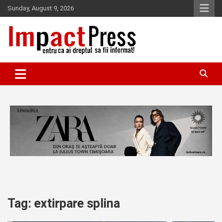
Skip
Sunday, August 9, 2026
to
content
Pentru ca ai dreptul sa fii informat!
IMPACTPRESS
Tag:
extirpare splina