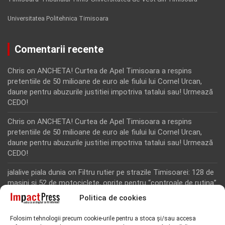
Universitatea Politehnica Timisoara
Comentarii recente
Chris
on
ANCHETA! Curtea de Apel Timisoara a respins
pretentiile de 50 milioane de euro ale fiului lui Cornel Urcan,
daune pentru abuzurile justitiei impotriva tatalui sau! Urmează
CEDO!
Chris
on
ANCHETA! Curtea de Apel Timisoara a respins
pretentiile de 50 milioane de euro ale fiului lui Cornel Urcan,
daune pentru abuzurile justitiei impotriva tatalui sau! Urmează
CEDO!
jalalive piala dunia
on
Filtru rutier pe strazile Timisoarei: 128 de
masini si 52 de motociclete, oprite pentru “controale de rutina”
Politica de cookies
Rodion Camatoritul
on
Inca un martor din dosarul fraudei cu
fonduri europene de la Tomnatic, retinut pentru 24 de ore!
Folosim tehnologii precum cookie-urile pentru a stoca și/sau accesa
“Toti martorii hartuiti au facut plangere penala pentru