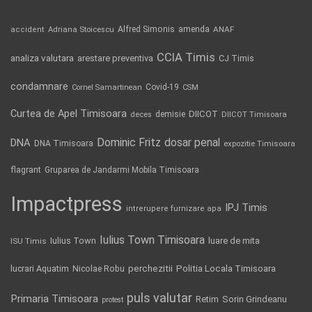
Alfred Simonis
amenda
ANAF
accident
Adriana Stoicescu
CCIA Timis
analiza valutara
arestare preventiva
CJ Timis
condamnare
Covid-19
Cornel Samartinean
CSM
Curtea de Apel Timisoara
DIICOT
demisie
deces
DIICOT Timisoara
Dominic Fritz
DNA
dosar penal
DNA Timisoara
expozitie Timisoara
flagrant
Gruparea de Jandarmi Mobila Timisoara
Impactpress
IPJ Timis
intrerupere furnizare apa
Iulius Town Timisoara
Iulius Town
luare de mita
ISU Timis
Politia Locala Timisoara
lucrari Aquatim
perchezitii
Nicolae Robu
puls valutar
Primaria Timisoara
Retim
Sorin Grindeanu
protest