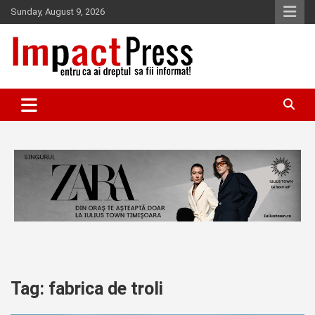
Skip
Sunday, August 9, 2026
to
content
Pentru ca ai dreptul sa fii informat!
IMPACTPRESS
Tag:
fabrica de troli