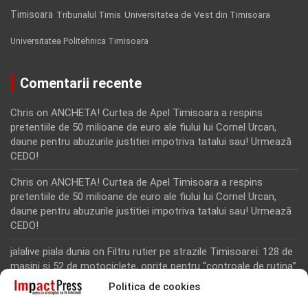
Timisoara
Tribunalul Timis
Universitatea de Vest din Timisoara
Universitatea Politehnica Timisoara
Comentarii recente
Chris
on
ANCHETA! Curtea de Apel Timisoara a respins
pretentiile de 50 milioane de euro ale fiului lui Cornel Urcan,
daune pentru abuzurile justitiei impotriva tatalui sau! Urmează
CEDO!
Chris
on
ANCHETA! Curtea de Apel Timisoara a respins
pretentiile de 50 milioane de euro ale fiului lui Cornel Urcan,
daune pentru abuzurile justitiei impotriva tatalui sau! Urmează
CEDO!
jalalive piala dunia
on
Filtru rutier pe strazile Timisoarei: 128 de
masini si 52 de motociclete, oprite pentru “controale de rutina”
Politica de cookies
Rodion Camatoritul
on
Inca un martor din dosarul fraudei cu
fonduri europene de la Tomnatic, retinut pentru 24 de ore!