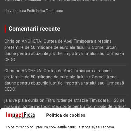
Universitatea Politehnica Timisoara
Comentarii recente
Chris
on
ANCHETA! Curtea de Apel Timisoara a respins
pretentiile de 50 milioane de euro ale fiului lui Cornel Urcan,
daune pentru abuzurile justitiei impotriva tatalui sau! Urmează
CEDO!
Chris
on
ANCHETA! Curtea de Apel Timisoara a respins
pretentiile de 50 milioane de euro ale fiului lui Cornel Urcan,
daune pentru abuzurile justitiei impotriva tatalui sau! Urmează
CEDO!
jalalive piala dunia
on
Filtru rutier pe strazile Timisoarei: 128 de
masini si 52 de motociclete, oprite pentru “controale de rutina”
Politica de cookies
Rodion Camatoritul
on
Inca un martor din dosarul fraudei cu
fonduri europene de la Tomnatic, retinut pentru 24 de ore!
Folosim tehnologii precum cookie-urile pentru a stoca și/sau accesa
“Toti martorii hartuiti au facut plangere penala pentru