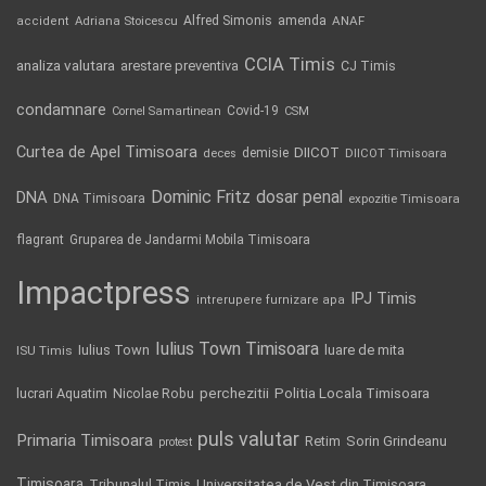
Alfred Simonis
amenda
ANAF
accident
Adriana Stoicescu
CCIA Timis
analiza valutara
arestare preventiva
CJ Timis
condamnare
Covid-19
Cornel Samartinean
CSM
Curtea de Apel Timisoara
DIICOT
demisie
deces
DIICOT Timisoara
Dominic Fritz
DNA
dosar penal
DNA Timisoara
expozitie Timisoara
flagrant
Gruparea de Jandarmi Mobila Timisoara
Impactpress
IPJ Timis
intrerupere furnizare apa
Iulius Town Timisoara
Iulius Town
luare de mita
ISU Timis
Politia Locala Timisoara
lucrari Aquatim
perchezitii
Nicolae Robu
puls valutar
Primaria Timisoara
Retim
Sorin Grindeanu
protest
Timisoara
Tribunalul Timis
Universitatea de Vest din Timisoara