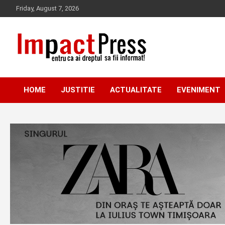
Skip
Friday, August 7, 2026
to
content
Pentru ca ai dreptul sa fii informat!
IMPACTPRESS
HOME
JUSTITIE
ACTUALITATE
EVENIMENT