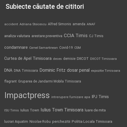
Subiecte căutate de cititori
Alfred Simonis
amenda
ANAF
accident
Adriana Stoicescu
CCIA Timis
analiza valutara
arestare preventiva
CJ Timis
condamnare
Covid-19
Cornel Samartinean
CSM
Curtea de Apel Timisoara
DIICOT
demisie
deces
DIICOT Timisoara
Dominic Fritz
DNA
dosar penal
DNA Timisoara
expozitie Timisoara
flagrant
Gruparea de Jandarmi Mobila Timisoara
Impactpress
IPJ Timis
intrerupere furnizare apa
Iulius Town Timisoara
Iulius Town
luare de mita
ISU Timis
Politia Locala Timisoara
lucrari Aquatim
perchezitii
Nicolae Robu