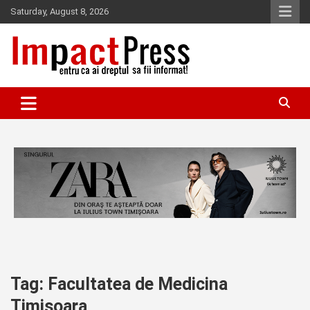
Skip
Saturday, August 8, 2026
to
content
Pentru ca ai dreptul sa fii informat!
IMPACTPRESS
Tag:
Facultatea de Medicina
Timisoara