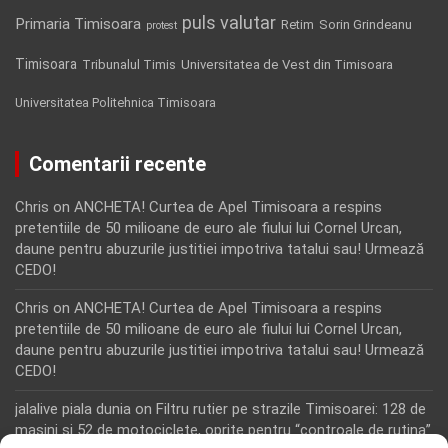
puls valutar
Primaria Timisoara
Retim
Sorin Grindeanu
protest
Timisoara
Tribunalul Timis
Universitatea de Vest din Timisoara
Universitatea Politehnica Timisoara
Comentarii recente
Chris
on
ANCHETA! Curtea de Apel Timisoara a respins
pretentiile de 50 milioane de euro ale fiului lui Cornel Urcan,
daune pentru abuzurile justitiei impotriva tatalui sau! Urmează
CEDO!
Chris
on
ANCHETA! Curtea de Apel Timisoara a respins
pretentiile de 50 milioane de euro ale fiului lui Cornel Urcan,
daune pentru abuzurile justitiei impotriva tatalui sau! Urmează
CEDO!
jalalive piala dunia
on
Filtru rutier pe strazile Timisoarei: 128 de
masini si 52 de motociclete, oprite pentru “controale de rutina”