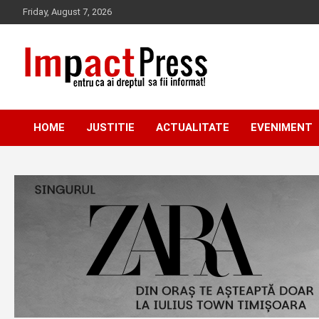
Skip
Friday, August 7, 2026
to
content
Pentru ca ai dreptul sa fii informat!
IMPACTPRESS
HOME
JUSTITIE
ACTUALITATE
EVENIMENT