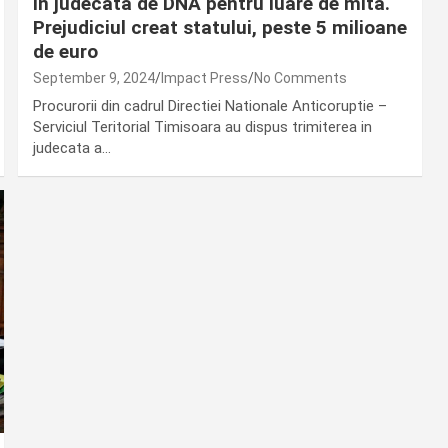
in judecata de DNA pentru luare de mita.
Prejudiciul creat statului, peste 5 milioane
de euro
September 9, 2024
Impact Press
No Comments
Procurorii din cadrul Directiei Nationale Anticoruptie –
Serviciul Teritorial Timisoara au dispus trimiterea in
judecata a…