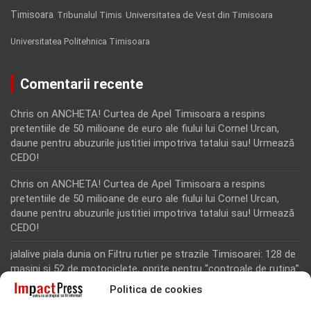
Timisoara
Tribunalul Timis
Universitatea de Vest din Timisoara
Universitatea Politehnica Timisoara
Comentarii recente
Chris
on
ANCHETA! Curtea de Apel Timisoara a respins
pretentiile de 50 milioane de euro ale fiului lui Cornel Urcan,
daune pentru abuzurile justitiei impotriva tatalui sau! Urmează
CEDO!
Chris
on
ANCHETA! Curtea de Apel Timisoara a respins
pretentiile de 50 milioane de euro ale fiului lui Cornel Urcan,
daune pentru abuzurile justitiei impotriva tatalui sau! Urmează
CEDO!
jalalive piala dunia
on
Filtru rutier pe strazile Timisoarei: 128 de
masini si 52 de motociclete, oprite pentru “controale de rutina”
Politica de cookies
Rodion Camatoritul
on
Inca un martor din dosarul fraudei cu
fonduri europene de la Tomnatic, retinut pentru 24 de ore!