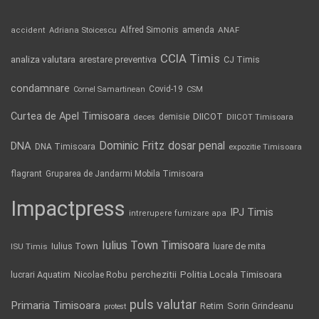
Alfred Simonis
amenda
ANAF
accident
Adriana Stoicescu
CCIA Timis
analiza valutara
arestare preventiva
CJ Timis
condamnare
Covid-19
Cornel Samartinean
CSM
Curtea de Apel Timisoara
DIICOT
demisie
deces
DIICOT Timisoara
Dominic Fritz
DNA
dosar penal
DNA Timisoara
expozitie Timisoara
flagrant
Gruparea de Jandarmi Mobila Timisoara
Impactpress
IPJ Timis
intrerupere furnizare apa
Iulius Town Timisoara
Iulius Town
luare de mita
ISU Timis
Politia Locala Timisoara
lucrari Aquatim
perchezitii
Nicolae Robu
puls valutar
Primaria Timisoara
Retim
Sorin Grindeanu
protest