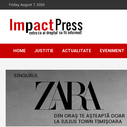
Skip
Friday, August 7, 2026
to
content
Pentru ca ai dreptul sa fii informat!
IMPACTPRESS
HOME
JUSTITIE
ACTUALITATE
EVENIMENT