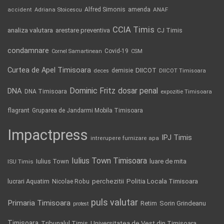
Alfred Simonis
amenda
ANAF
accident
Adriana Stoicescu
CCIA Timis
analiza valutara
arestare preventiva
CJ Timis
condamnare
Covid-19
Cornel Samartinean
CSM
Curtea de Apel Timisoara
DIICOT
demisie
deces
DIICOT Timisoara
Dominic Fritz
DNA
dosar penal
DNA Timisoara
expozitie Timisoara
flagrant
Gruparea de Jandarmi Mobila Timisoara
Impactpress
IPJ Timis
intrerupere furnizare apa
Iulius Town Timisoara
Iulius Town
luare de mita
ISU Timis
Politia Locala Timisoara
lucrari Aquatim
perchezitii
Nicolae Robu
puls valutar
Primaria Timisoara
Retim
Sorin Grindeanu
protest
Timisoara
Tribunalul Timis
Universitatea de Vest din Timisoara