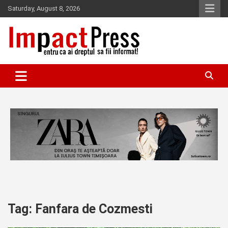
Skip
Saturday, August 8, 2026
to
content
Pentru ca ai dreptul sa fii informat!
IMPACTPRESS
Tag:
Fanfara de Cozmesti