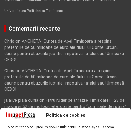
Universitatea Politehnica Timisoara
Comentarii recente
Chris
on
ANCHETA! Curtea de Apel Timisoara a respins
pretentiile de 50 milioane de euro ale fiului lui Cornel Urcan,
daune pentru abuzurile justitiei impotriva tatalui sau! Urmează
CEDO!
Chris
on
ANCHETA! Curtea de Apel Timisoara a respins
pretentiile de 50 milioane de euro ale fiului lui Cornel Urcan,
daune pentru abuzurile justitiei impotriva tatalui sau! Urmează
CEDO!
jalalive piala dunia
on
Filtru rutier pe strazile Timisoarei: 128 de
masini si 52 de motociclete, oprite pentru “controale de rutina”
Politica de cookies
Rodion Camatoritul
on
Inca un martor din dosarul fraudei cu
fonduri europene de la Tomnatic, retinut pentru 24 de ore!
Folosim tehnologii precum cookie-urile pentru a stoca și/sau accesa
“Toti martorii hartuiti au facut plangere penala pentru