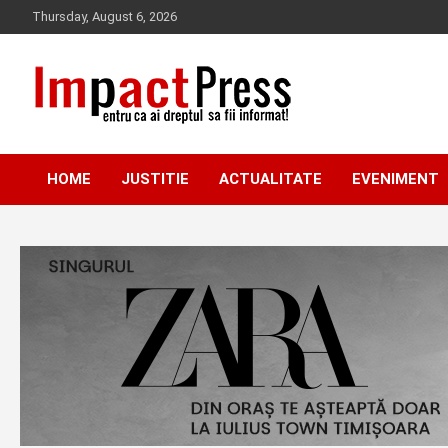
Skip
Thursday, August 6, 2026
to
content
Pentru ca ai dreptul sa fii informat!
IMPACTPRESS
HOME
JUSTITIE
ACTUALITATE
EVENIMENT