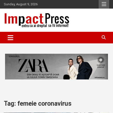
Skip
Sunday, August 9, 2026
to
content
Pentru ca ai dreptul sa fii informat!
IMPACTPRESS
Tag:
femeie coronavirus