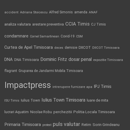
Alfred Simonis
amenda
ANAF
accident
Adriana Stoicescu
CCIA Timis
analiza valutara
arestare preventiva
CJ Timis
condamnare
Covid-19
Cornel Samartinean
CSM
Curtea de Apel Timisoara
DIICOT
demisie
deces
DIICOT Timisoara
Dominic Fritz
DNA
dosar penal
DNA Timisoara
expozitie Timisoara
flagrant
Gruparea de Jandarmi Mobila Timisoara
Impactpress
IPJ Timis
intrerupere furnizare apa
Iulius Town Timisoara
Iulius Town
luare de mita
ISU Timis
Politia Locala Timisoara
lucrari Aquatim
perchezitii
Nicolae Robu
puls valutar
Primaria Timisoara
Retim
Sorin Grindeanu
protest