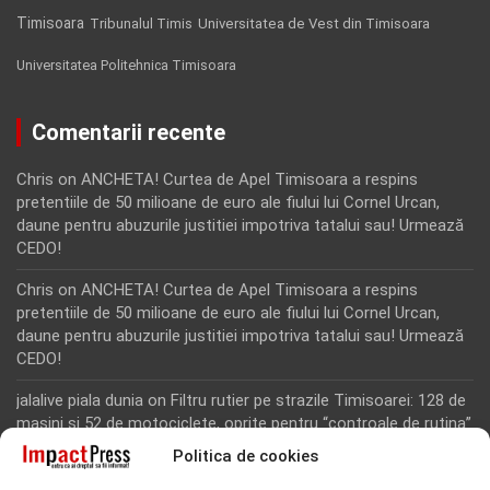
Timisoara
Tribunalul Timis
Universitatea de Vest din Timisoara
Universitatea Politehnica Timisoara
Comentarii recente
Chris
on
ANCHETA! Curtea de Apel Timisoara a respins
pretentiile de 50 milioane de euro ale fiului lui Cornel Urcan,
daune pentru abuzurile justitiei impotriva tatalui sau! Urmează
CEDO!
Chris
on
ANCHETA! Curtea de Apel Timisoara a respins
pretentiile de 50 milioane de euro ale fiului lui Cornel Urcan,
daune pentru abuzurile justitiei impotriva tatalui sau! Urmează
CEDO!
jalalive piala dunia
on
Filtru rutier pe strazile Timisoarei: 128 de
masini si 52 de motociclete, oprite pentru “controale de rutina”
Politica de cookies
Rodion Camatoritul
on
Inca un martor din dosarul fraudei cu
fonduri europene de la Tomnatic, retinut pentru 24 de ore!