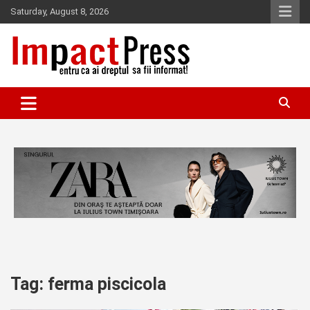
Skip
Saturday, August 8, 2026
to
content
Pentru ca ai dreptul sa fii informat!
IMPACTPRESS
Tag:
ferma piscicola