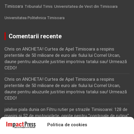
Timisoara
Tribunalul Timis
Universitatea de Vest din Timisoara
Universitatea Politehnica Timisoara
Comentarii recente
Chris
on
ANCHETA! Curtea de Apel Timisoara a respins
pretentiile de 50 milioane de euro ale fiului lui Cornel Urcan,
daune pentru abuzurile justitiei impotriva tatalui sau! Urmează
CEDO!
Chris
on
ANCHETA! Curtea de Apel Timisoara a respins
pretentiile de 50 milioane de euro ale fiului lui Cornel Urcan,
daune pentru abuzurile justitiei impotriva tatalui sau! Urmează
CEDO!
jalalive piala dunia
on
Filtru rutier pe strazile Timisoarei: 128 de
masini si 52 de motociclete, oprite pentru “controale de rutina”
Politica de cookies
Rodion Camatoritul
on
Inca un martor din dosarul fraudei cu
fonduri europene de la Tomnatic, retinut pentru 24 de ore!