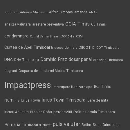
Alfred Simonis
amenda
ANAF
accident
Adriana Stoicescu
CCIA Timis
analiza valutara
arestare preventiva
CJ Timis
condamnare
Covid-19
Cornel Samartinean
CSM
Curtea de Apel Timisoara
DIICOT
demisie
deces
DIICOT Timisoara
Dominic Fritz
DNA
dosar penal
DNA Timisoara
expozitie Timisoara
flagrant
Gruparea de Jandarmi Mobila Timisoara
Impactpress
IPJ Timis
intrerupere furnizare apa
Iulius Town Timisoara
Iulius Town
luare de mita
ISU Timis
Politia Locala Timisoara
lucrari Aquatim
perchezitii
Nicolae Robu
puls valutar
Primaria Timisoara
Retim
Sorin Grindeanu
protest