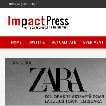
Skip
Friday, August 7, 2026
to
content
Pentru ca ai dreptul sa fii informat!
IMPACTPRESS
HOME
JUSTITIE
ACTUALITATE
EVENIMENT