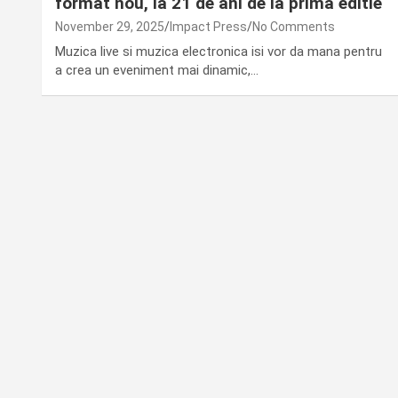
format nou, la 21 de ani de la prima editie
November 29, 2025
Impact Press
No Comments
Muzica live si muzica electronica isi vor da mana pentru
a crea un eveniment mai dinamic,…